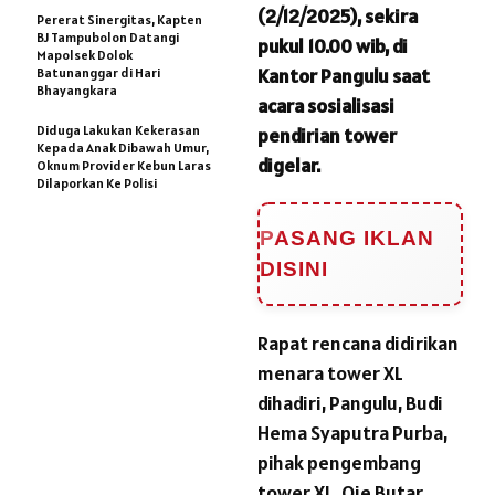
(2/12/2025), sekira
Pererat Sinergitas, Kapten
BJ Tampubolon Datangi
pukul 10.00 wib, di
Mapolsek Dolok
Kantor Pangulu saat
Batunanggar di Hari
Bhayangkara
acara sosialisasi
Diduga Lakukan Kekerasan
pendirian tower
Kepada Anak Dibawah Umur,
digelar.
Oknum Provider Kebun Laras
Dilaporkan Ke Polisi
PASANG IKLAN
DISINI
Rapat rencana didirikan
menara tower XL
dihadiri, Pangulu, Budi
Hema Syaputra Purba,
pihak pengembang
tower XL, Oje Butar