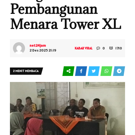
Pembangunan
Menara Tower XL
net24jam
0
1710
KABAR
VIRAL
2 Des 2025 21:19
2 MENIT MEMBACA