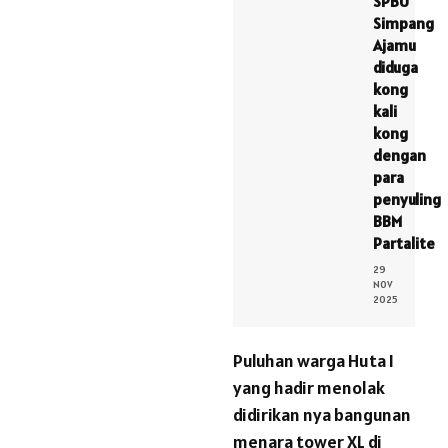
SPBU
Simpang
Ajamu
diduga
kong
kali
kong
dengan
para
penyuling
BBM
Partalite
29
NOV
2025
Puluhan warga Huta I
yang hadir menolak
didirikan nya bangunan
menara tower XL di