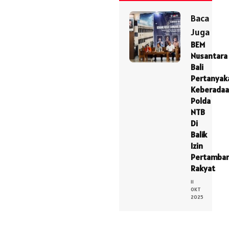
Baca
Juga
BEM
Nusantara
Bali
Pertanyak
Keberada
Polda
NTB
Di
Balik
Izin
Pertamba
Rakyat
11
OKT
2025