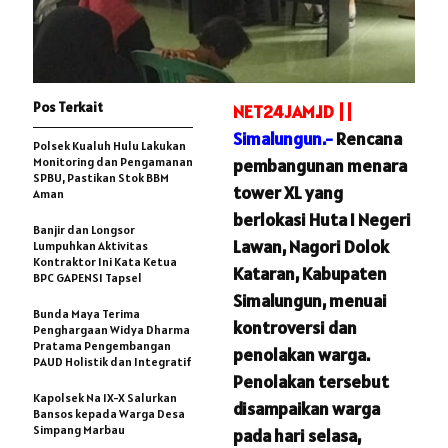
Pos Terkait
NET24JAM.ID ||
Simalungun.-
Rencana
Polsek Kualuh Hulu Lakukan
Monitoring dan Pengamanan
pembangunan menara
SPBU, Pastikan Stok BBM
tower XL yang
Aman
berlokasi Huta I Negeri
Banjir dan Longsor
Lawan, Nagori Dolok
Lumpuhkan Aktivitas
Kontraktor Ini Kata Ketua
Kataran, Kabupaten
BPC GAPENSI Tapsel
Simalungun, menuai
Bunda Maya Terima
kontroversi dan
Penghargaan Widya Dharma
Pratama Pengembangan
penolakan warga.
PAUD Holistik dan Integratif
Penolakan tersebut
Kapolsek Na IX-X Salurkan
disampaikan warga
Bansos kepada Warga Desa
Simpang Marbau
pada hari selasa,