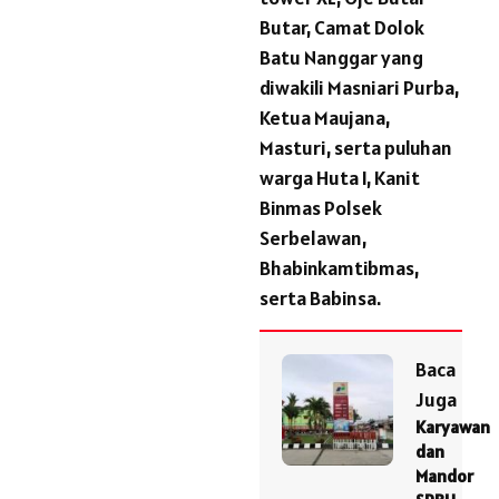
Butar, Camat Dolok
Batu Nanggar yang
diwakili Masniari Purba,
Ketua Maujana,
Masturi, serta puluhan
warga Huta I, Kanit
Binmas Polsek
Serbelawan,
Bhabinkamtibmas,
serta Babinsa.
Baca
Juga
Karyawan
dan
Mandor