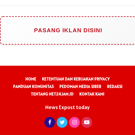
PASANG IKLAN DISINI
HOME
KETENTUAN DAN KEBIJAKAN PRIVACY
PANDUAN KOMUNITAS
PEDOMAN MEDIA SIBER
REDAKSI
TENTANG NET24JAM.ID
KONTAK KAMI
News Expost today