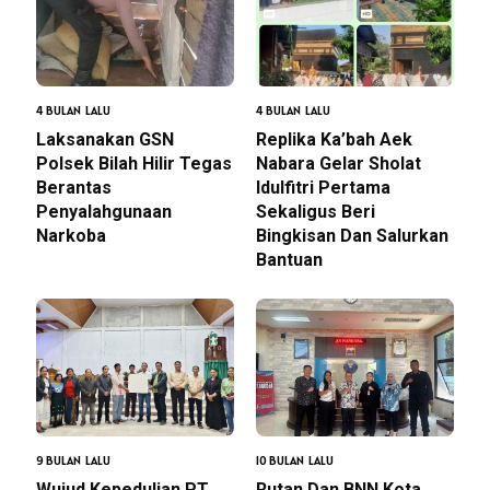
4 BULAN LALU
4 BULAN LALU
Laksanakan GSN
Replika Ka’bah Aek
Polsek Bilah Hilir Tegas
Nabara Gelar Sholat
Berantas
Idulfitri Pertama
Penyalahgunaan
Sekaligus Beri
Narkoba
Bingkisan Dan Salurkan
Bantuan
9 BULAN LALU
10 BULAN LALU
Wujud Kepedulian PT
Rutan Dan BNN Kota