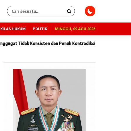
KILAS HUKUM
POLITIK
MINGGU, 09 AGU 2026
ten dan Penuh Kontradiksi
Dugaan Korupsi Rp 218 Juta Prakt