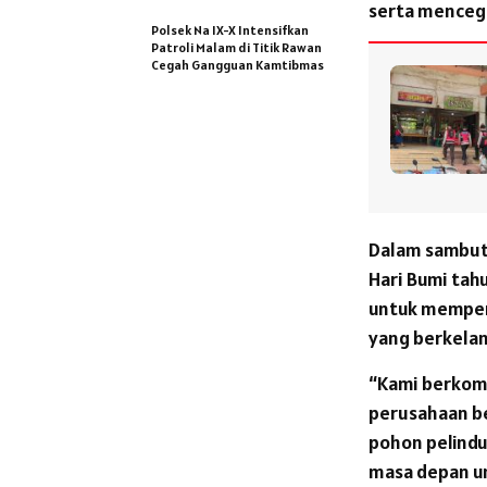
serta mencega
Polsek Na IX-X Intensifkan
Patroli Malam di Titik Rawan
Cegah Gangguan Kamtibmas
Dalam sambut
Hari Bumi tah
untuk memper
yang berkelanj
“Kami berkom
perusahaan be
pohon pelindu
masa depan un