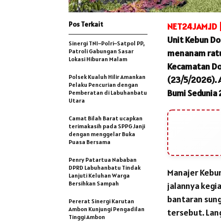
Pos Terkait
NET24JAM.ID 
Unit Kebun Do
Sinergi TNI–Polri–Satpol PP,
Patroli Gabungan Sasar
menanam ratus
Lokasi Hiburan Malam
Kecamatan Do
Polsek Kualuh Hilir Amankan
(23/5/2026). 
Pelaku Pencurian dengan
Bumi Sedunia 
Pemberatan di Labuhanbatu
Utara
Camat Bilah Barat ucapkan
terimakasih pada SPPG Janji
dengan menggelar Buka
Puasa Bersama
Penry Patartua Nababan
DPRD Labuhanbatu Tindak
Manajer Kebun
Lanjuti Keluhan Warga
Bersihkan Sampah
jalannya kegi
bantaran sung
Pererat Sinergi Karutan
Ambon Kunjungi Pengadilan
tersebut. Lan
Tinggi Ambon