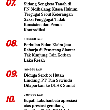
07.
Sidang Sengketa Tanah di
PN Sidikalang: Kuasa Hukum
Tergugat Sebut Keterangan
Saksi Penggugat Tidak
Konsisten dan Penuh
Kontradiksi
3 MINGGU LALU
08.
Berbulan Bulan Klaim Jasa
Raharja di Pematang Siantar
Tak Kunjung Cair, Korban
Laka Resah
1 MINGGU LALU
09.
Diduga Serobot Hutan
Lindung, PT Tun Sewindu
Dilaporkan ke DLHK Sumut
2 MINGGU LALU
10.
Bupati Labuhanbatu apresiasi
atas prestasi gemilang