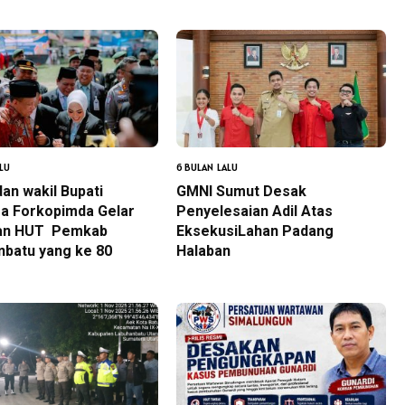
LU
6 BULAN LALU
dan wakil Bupati
GMNI Sumut Desak
a Forkopimda Gelar
Penyelesaian Adil Atas
an HUT Pemkab
EksekusiLahan Padang
nbatu yang ke 80
Halaban