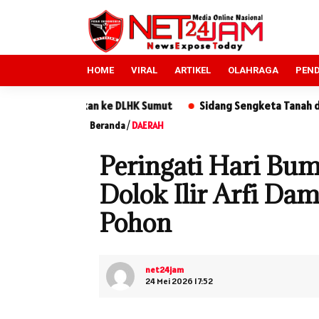
HOME
VIRAL
ARTIKEL
OLAHRAGA
PEND
 ke DLHK Sumut
Sidang Sengketa Tanah di PN Sidikalang: Kua
Beranda
/
DAERAH
Peringati Hari Bu
Dolok Ilir Arfi Da
Pohon
net24jam
24 Mei 2026 17:52