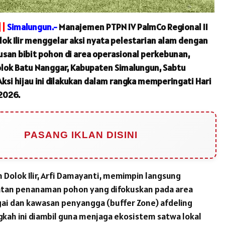
||
Simalungun.-
Manajemen PTPN IV PalmCo Regional II
lok Ilir menggelar aksi nyata pelestarian alam dengan
an bibit pohon di area operasional perkebunan,
lok Batu Nanggar, Kabupaten Simalungun, Sabtu
Aksi hijau ini dilakukan dalam rangka memperingati Hari
2026.
PASANG IKLAN DISINI
 Dolok Ilir, Arfi Damayanti, memimpin langsung
atan penanaman pohon yang difokuskan pada area
ai dan kawasan penyangga (buffer Zone) afdeling
gkah ini diambil guna menjaga ekosistem satwa lokal