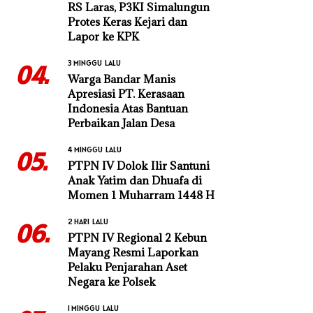
RS Laras, P3KI Simalungun
Protes Keras Kejari dan
Lapor ke KPK
3 MINGGU LALU
04.
Warga Bandar Manis
Apresiasi PT. Kerasaan
Indonesia Atas Bantuan
Perbaikan Jalan Desa
4 MINGGU LALU
05.
PTPN IV Dolok Ilir Santuni
Anak Yatim dan Dhuafa di
Momen 1 Muharram 1448 H
2 HARI LALU
06.
PTPN IV Regional 2 Kebun
Mayang Resmi Laporkan
Pelaku Penjarahan Aset
Negara ke Polsek
1 MINGGU LALU