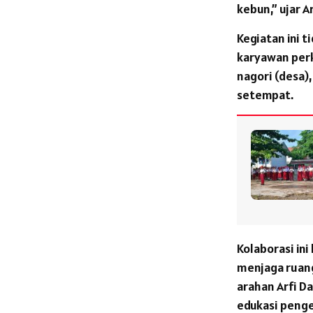
kebun,” ujar A
Kegiatan ini 
karyawan perk
nagori (desa)
setempat.
Kolaborasi in
menjaga ruang
arahan Arfi D
edukasi penge