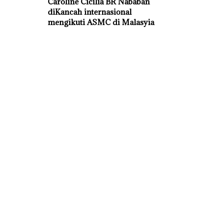
Caroline Cicilia BR Nababan
diKancah internasional
mengikuti ASMC di Malasyia