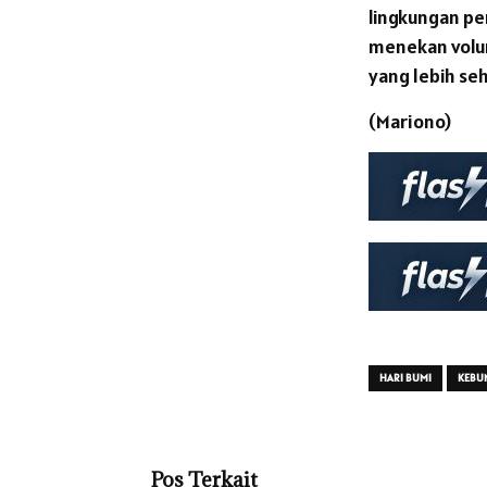
lingkungan pe
menekan volu
yang lebih seh
(Mariono)
HARI BUMI
KEBUN
Pos Terkait