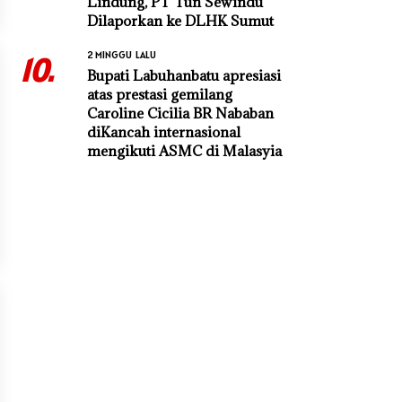
Lindung, PT Tun Sewindu
Dilaporkan ke DLHK Sumut
2 MINGGU LALU
10.
Bupati Labuhanbatu apresiasi
atas prestasi gemilang
Caroline Cicilia BR Nababan
diKancah internasional
mengikuti ASMC di Malasyia