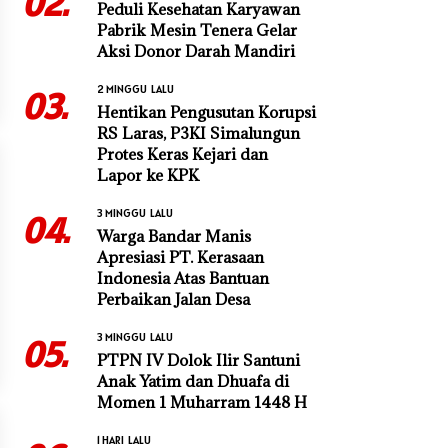
02.
Peduli Kesehatan Karyawan
Pabrik Mesin Tenera Gelar
Aksi Donor Darah Mandiri
2 MINGGU LALU
03.
Hentikan Pengusutan Korupsi
RS Laras, P3KI Simalungun
Protes Keras Kejari dan
Lapor ke KPK
3 MINGGU LALU
04.
Warga Bandar Manis
Apresiasi PT. Kerasaan
Indonesia Atas Bantuan
Perbaikan Jalan Desa
3 MINGGU LALU
05.
PTPN IV Dolok Ilir Santuni
Anak Yatim dan Dhuafa di
Momen 1 Muharram 1448 H
1 HARI LALU