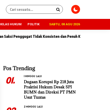
KILAS HUKUM
POLITIK
SABTU, 08 AGU 2026
ak Konsisten dan Penuh Kontradiksi
Dugaan Korupsi Rp 218 Ju
Pos Trending
1 MINGGU LALU
01.
Dugaan Korupsi Rp 218 Juta
Praktisi Hukum Desak SPI
BUMN dan Direksi PT PMN
Usut Tuntas
2 MINGGU LALU