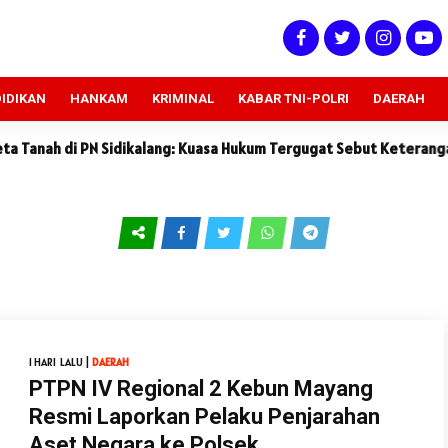
IDIKAN
HANKAM
KRIMINAL
KABAR TNI-POLRI
DAERAH
ang: Kuasa Hukum Tergugat Sebut Keterangan Saksi Penggugat Tid
1 HARI LALU |
DAERAH
PTPN IV Regional 2 Kebun Mayang
Resmi Laporkan Pelaku Penjarahan
Aset Negara ke Polsek