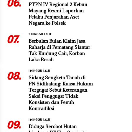
06.
PTPN IV Regional 2 Kebun
Mayang Resmi Laporkan
Pelaku Penjarahan Aset
Negara ke Polsek
3 MINGGU LALU
07.
Berbulan Bulan Klaim Jasa
Raharja di Pematang Siantar
Tak Kunjung Cair, Korban
Laka Resah
1 MINGGU LALU
08.
Sidang Sengketa Tanah di
PN Sidikalang: Kuasa Hukum
Tergugat Sebut Keterangan
Saksi Penggugat Tidak
Konsisten dan Penuh
Kontradiksi
1 MINGGU LALU
09.
Diduga Serobot Hutan