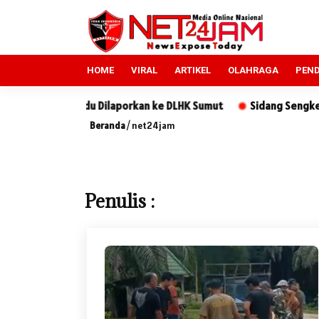
HOME
VIRAL
ARTIKEL
OLAHRAGA
PEND
laporkan ke DLHK Sumut
Sidang Sengketa Tanah di PN Sidikal
Beranda
/
net24jam
Penulis :