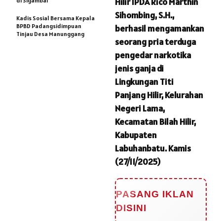
Hilir IPDA Rico Marthin
di Sigambal
Sihombing, S.H.,
Kadis Sosial Bersama Kepala
BPBD Padangsidimpuan
berhasil mengamankan
Tinjau Desa Manunggang
seorang pria terduga
pengedar narkotika
jenis ganja di
Lingkungan Titi
Panjang Hilir, Kelurahan
Negeri Lama,
Kecamatan Bilah Hilir,
Kabupaten
Labuhanbatu. Kamis
(27/11/2025)
PASANG IKLAN
DISINI