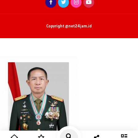
Copyright @net24jam.id