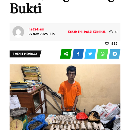
Bukti
net24jam
0
KABAR TNI-POLRI
KRIMINAL
27 Nov 2025 11:15
835
2 MENIT MEMBACA