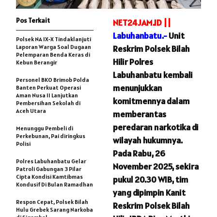
Pos Terkait
NET24JAM.ID ||
Labuhanbatu.-
Unit
Polsek NA IX-X Tindaklanjuti
Laporan Warga Soal Dugaan
Reskrim Polsek Bilah
Pelemparan Benda Keras di
Hilir Polres
Kebun Berangir
Labuhanbatu kembali
Personel BKO Brimob Polda
menunjukkan
Banten Perkuat Operasi
Aman Nusa II Lanjutkan
komitmennya dalam
Pembersihan Sekolah di
Aceh Utara
memberantas
peredaran narkotika di
Menunggu Pembeli di
Perkebunan, Pai diringkus
wilayah hukumnya.
Polisi
Pada Rabu, 26
Polres Labuhanbatu Gelar
November 2025, sekira
Patroli Gabungan 3 Pilar
Cipta Kondisi Kamtibmas
pukul 20.30 WIB, tim
Kondusif Di Bulan Ramadhan
yang dipimpin Kanit
Respon Cepat, Polsek Bilah
Reskrim Polsek Bilah
Hulu Grebek Sarang Narkoba