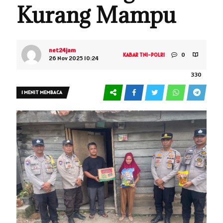
Kurang Mampu
net24jam
0
KABAR TNI-POLRI
26 Nov 2025 10:24
330
1 MENIT MEMBACA