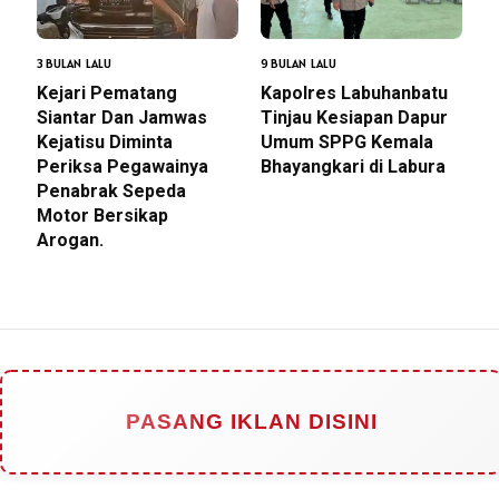
3 BULAN LALU
9 BULAN LALU
‎Kejari Pematang
Kapolres Labuhanbatu
Siantar Dan Jamwas
Tinjau Kesiapan Dapur
Kejatisu Diminta
Umum SPPG Kemala
Periksa Pegawainya
Bhayangkari di Labura
Penabrak Sepeda
Motor Bersikap
Arogan.
PASANG IKLAN DISINI