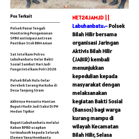
Pos Terkait
NET24JAM.ID ||
Labuhanbatu.–
Polsek
Polsek Panai Tengah
Monitoring Pengamanan
Bilah Hilir bersama
SPBU Antisipasi Antrean
organisasi Jaringan
Pastikan Stok BBM Aman
Aktivis Bilah Hilir
Sat Intelkam Polres
(JABIR) kembali
Labuhanbatu Gelar Bakti
Sosial Sambut Hari Jadi
menunjukkan
Fungsi Intelkam Polri 2026
kepedulian kepada
Polsek Bilah Hulu Gelar
masyarakat dengan
Gerebek Sarang Narkoba di
Desa Tanjung Siram
melaksanakan
kegiatan Bakti Sosial
Akhirnya Menantu Mantan
Bupati Hadir Jadi Saksi Di PN
(Bansos) bagi warga
Medan Tipikor
kurang mampu di
Bupati Labuhanbatu melalui
wilayah Kecamatan
Kaban BPBD ucapkan
terimakasih kepada Seluruh
Bilah Hilir, Selasa
Elemen Yang Membantu