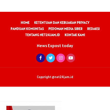
HOME
KETENTUAN DAN KEBIJAKAN PRIVACY
PANDUAN KOMUNITAS
PEDOMAN MEDIA SIBER
REDAKSI
TENTANG NET24JAM.ID
KONTAK KAMI
News Expost today
Copyright @net24jam.id