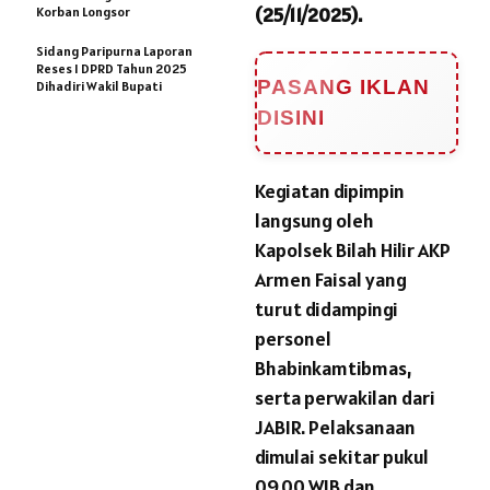
(25/11/2025).
Korban Longsor
Sidang Paripurna Laporan
Reses I DPRD Tahun 2025
PASANG IKLAN
Dihadiri Wakil Bupati
DISINI
Kegiatan dipimpin
langsung oleh
Kapolsek Bilah Hilir AKP
Armen Faisal yang
turut didampingi
personel
Bhabinkamtibmas,
serta perwakilan dari
JABIR. Pelaksanaan
dimulai sekitar pukul
09.00 WIB dan