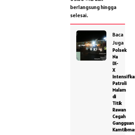
berlangsung hingga
selesai.
Baca
Juga
Polsek
Na
IX-
X
Intensifka
Patroli
Malam
di
Titik
Rawan
Cegah
Gangguan
Kamtibma