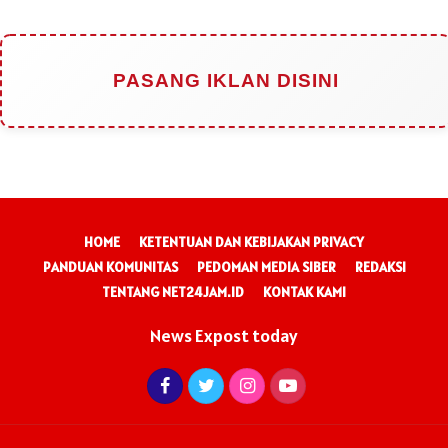
PASANG IKLAN DISINI
HOME
KETENTUAN DAN KEBIJAKAN PRIVACY
PANDUAN KOMUNITAS
PEDOMAN MEDIA SIBER
REDAKSI
TENTANG NET24JAM.ID
KONTAK KAMI
News Expost today