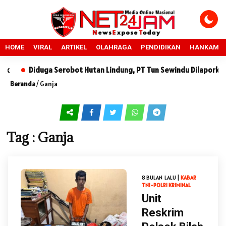
HOME
VIRAL
ARTIKEL
OLAHRAGA
PENDIDIKAN
HANKAM
Diduga Serobot Hutan Lindung, PT Tun Sewindu Dilaporkan ke
Beranda
/
Ganja
Tag : Ganja
8 BULAN LALU |
KABAR
TNI-POLRI
KRIMINAL
Unit
Reskrim