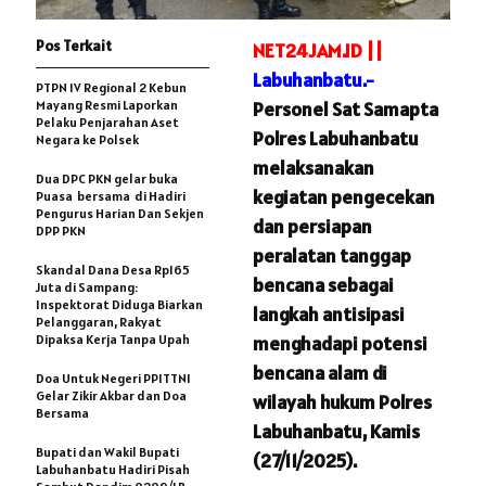
Pos Terkait
NET24JAM.ID ||
Labuhanbatu.-
PTPN IV Regional 2 Kebun
Mayang Resmi Laporkan
Personel Sat Samapta
Pelaku Penjarahan Aset
Polres Labuhanbatu
Negara ke Polsek
melaksanakan
Dua DPC PKN gelar buka
kegiatan pengecekan
Puasa bersama di Hadiri
Pengurus Harian Dan Sekjen
dan persiapan
DPP PKN
peralatan tanggap
Skandal Dana Desa Rp165
bencana sebagai
Juta di Sampang:
Inspektorat Diduga Biarkan
langkah antisipasi
Pelanggaran, Rakyat
Dipaksa Kerja Tanpa Upah
menghadapi potensi
bencana alam di
Doa Untuk Negeri PPITTNI
Gelar Zikir Akbar dan Doa
wilayah hukum Polres
Bersama
Labuhanbatu, Kamis
Bupati dan Wakil Bupati
(27/11/2025).
Labuhanbatu Hadiri Pisah