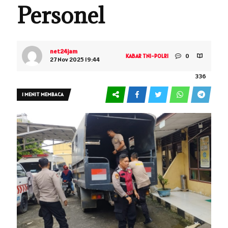
Personel
net24jam
0
KABAR TNI-POLRI
27 Nov 2025 19:44
336
1 MENIT MEMBACA