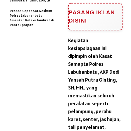
Sambut Dandim 0209/LB
Respon Cepat Sat Reskrim
PASANG IKLAN
Polres Labuhanbatu
DISINI
Amankan Pelaku Jambret di
Rantauprapat
Kegiatan
kesiapsiagaan ini
dipimpin oleh Kasat
Samapta Polres
Labuhanbatu, AKP Dedi
Yansah Putra Ginting,
SH. MH., yang
memastikan seluruh
peralatan seperti
pelampung, perahu
karet, senter, jas hujan,
tali penyelamat,