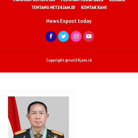
TENTANG NET24JAM.ID
KONTAK KAMI
News Expost today
Copyright @net24jam.id