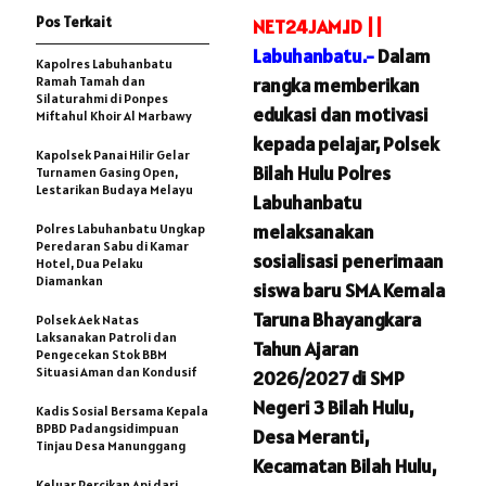
Pos Terkait
NET24JAM.ID ||
Labuhanbatu.-
Dalam
Kapolres Labuhanbatu
Ramah Tamah dan
rangka memberikan
Silaturahmi di Ponpes
edukasi dan motivasi
Miftahul Khoir Al Marbawy
kepada pelajar, Polsek
Kapolsek Panai Hilir Gelar
Bilah Hulu Polres
Turnamen Gasing Open,
Lestarikan Budaya Melayu
Labuhanbatu
melaksanakan
Polres Labuhanbatu Ungkap
Peredaran Sabu di Kamar
sosialisasi penerimaan
Hotel, Dua Pelaku
Diamankan
siswa baru SMA Kemala
Taruna Bhayangkara
Polsek Aek Natas
Laksanakan Patroli dan
Tahun Ajaran
Pengecekan Stok BBM
Situasi Aman dan Kondusif
2026/2027 di SMP
Negeri 3 Bilah Hulu,
Kadis Sosial Bersama Kepala
BPBD Padangsidimpuan
Desa Meranti,
Tinjau Desa Manunggang
Kecamatan Bilah Hulu,
Keluar Percikan Api dari