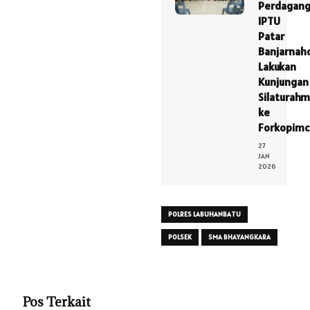
Perdagan
IPTU
Patar
Banjarnah
Lakukan
Kunjungan
Silaturahm
ke
Forkopimc
27
JAN
2026
POLRES LABUHANBATU
POLSEK
SMA BHAYANGKARA
Pos Terkait