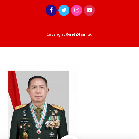
Copyright @net24jam.id