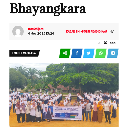
Bhayangkara
net24jam
KABAR TNI-POLRI
PENDIDIKAN
4 Nov 2025 15:24
0
445
1 MENIT MEMBACA