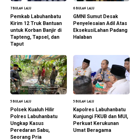
7 BULAN LALU
6 BULAN LALU
Pemkab Labuhanbatu
GMNI Sumut Desak
Kirim 12 Truk Bantuan
Penyelesaian Adil Atas
untuk Korban Banjir di
EksekusiLahan Padang
Tapteng, Tapsel, dan
Halaban
Taput
5 BULAN LALU
5 BULAN LALU
Polsek Kualuh Hilir
Kapolres Labuhanbatu
Polres Labuhanbatu
Kunjungi FKUB dan MUI,
Ungkap Kasus
Perkuat Kerukunan
Peredaran Sabu,
Umat Beragama
Seorang Pria