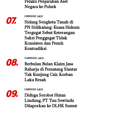
Pelaku Penjarahan Aset
Negara ke Polsek
1 MINGGU LALU
07.
Sidang Sengketa Tanah di
PN Sidikalang: Kuasa Hukum
Tergugat Sebut Keterangan
Saksi Penggugat Tidak
Konsisten dan Penuh
Kontradiksi
3 MINGGU LALU
08.
Berbulan Bulan Klaim Jasa
Raharja di Pematang Siantar
Tak Kunjung Cair, Korban
Laka Resah
1 MINGGU LALU
09.
Diduga Serobot Hutan
Lindung, PT Tun Sewindu
Dilaporkan ke DLHK Sumut