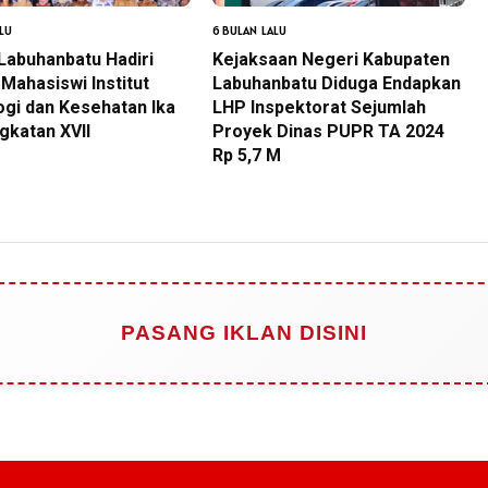
LU
6 BULAN LALU
Labuhanbatu Hadiri
Kejaksaan Negeri Kabupaten
Mahasiswi Institut
Labuhanbatu Diduga Endapkan
gi dan Kesehatan Ika
LHP Inspektorat Sejumlah
gkatan XVII
Proyek Dinas PUPR TA 2024
Rp 5,7 M
PASANG IKLAN DISINI