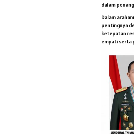
dalam penang
Dalam arahan
pentingnya det
ketepatan re
empati serta 