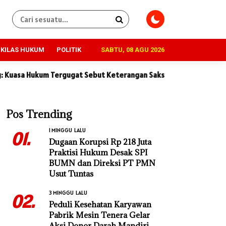
KILAS HUKUM
POLITIK
SABTU, 08 AGU 2026
at Sebut Keterangan Saksi Penggugat Tidak Konsisten dan Penuh 
Pos Trending
1 MINGGU LALU
01.
Dugaan Korupsi Rp 218 Juta
Praktisi Hukum Desak SPI
BUMN dan Direksi PT PMN
Usut Tuntas
3 MINGGU LALU
02.
Peduli Kesehatan Karyawan
Pabrik Mesin Tenera Gelar
Aksi Donor Darah Mandiri