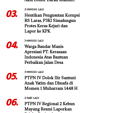
2 MINGGU LALU
03.
Hentikan Pengusutan Korupsi
RS Laras, P3KI Simalungun
Protes Keras Kejari dan
Lapor ke KPK
3 MINGGU LALU
04.
Warga Bandar Manis
Apresiasi PT. Kerasaan
Indonesia Atas Bantuan
Perbaikan Jalan Desa
3 MINGGU LALU
05.
PTPN IV Dolok Ilir Santuni
Anak Yatim dan Dhuafa di
Momen 1 Muharram 1448 H
2 HARI LALU
06.
PTPN IV Regional 2 Kebun
Mayang Resmi Laporkan