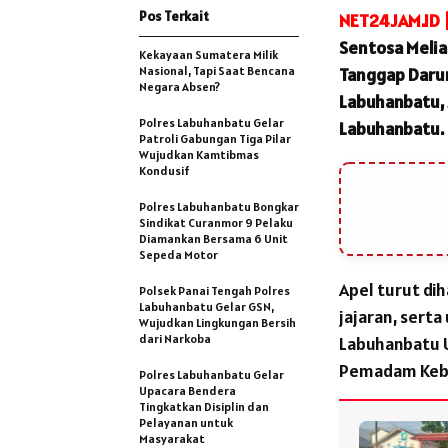
Pos Terkait
NET24JAM.ID 
Sentosa Melia
Kekayaan Sumatera Milik
Nasional, Tapi Saat Bencana
Tanggap Darur
Negara Absen?
Labuhanbatu, 
Polres Labuhanbatu Gelar
Labuhanbatu. R
Patroli Gabungan Tiga Pilar
Wujudkan Kamtibmas
Kondusif
Polres Labuhanbatu Bongkar
Sindikat Curanmor 9 Pelaku
Diamankan Bersama 6 Unit
Sepeda Motor
Apel turut di
Polsek Panai Tengah Polres
Labuhanbatu Gelar GSN,
jajaran, sert
Wujudkan Lingkungan Bersih
dari Narkoba
Labuhanbatu U
Pemadam Keba
Polres Labuhanbatu Gelar
Upacara Bendera
Tingkatkan Disiplin dan
Pelayanan untuk
Masyarakat