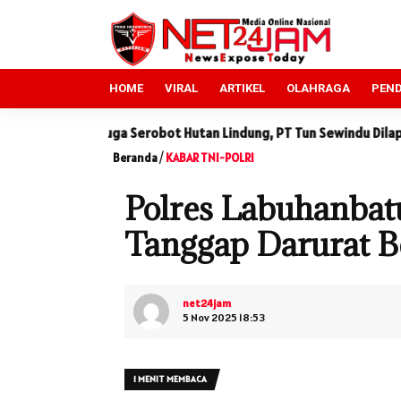
HOME
VIRAL
ARTIKEL
OLAHRAGA
PEND
erobot Hutan Lindung, PT Tun Sewindu Dilaporkan ke DLHK Sumut
Beranda
/
KABAR TNI-POLRI
Polres Labuhanbat
Tanggap Darurat B
net24jam
5 Nov 2025 18:53
1 MENIT MEMBACA