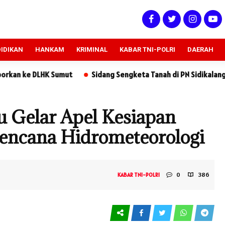
IDIKAN
HANKAM
KRIMINAL
KABAR TNI-POLRI
DAERAH
Sidang Sengketa Tanah di PN Sidikalang: Kuasa Hukum Tergug
u Gelar Apel Kesiapan
encana Hidrometeorologi
0
386
KABAR TNI-POLRI