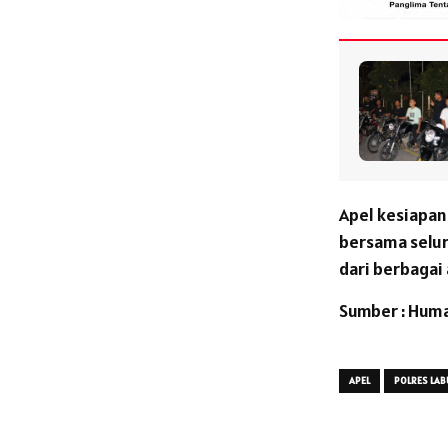
Apel kesiapan
bersama selur
dari berbagai
Sumber : Huma
APEL
POLRES LA