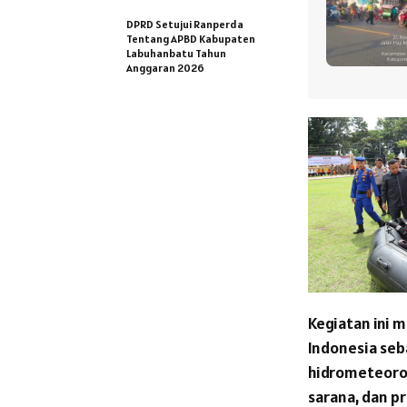
DPRD Setujui Ranperda
Tentang APBD Kabupaten
Labuhanbatu Tahun
Anggaran 2026
Kegiatan ini m
Indonesia seb
hidrometeorol
sarana, dan pr