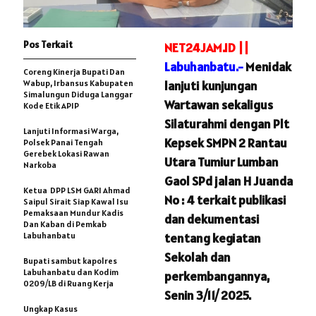
Pos Terkait
NET24JAM.ID ||
Labuhanbatu.-
Menidak
Coreng Kinerja Bupati Dan
Wabup, Irbansus Kabupaten
lanjuti kunjungan
Simalungun Diduga Langgar
Wartawan sekaligus
Kode Etik APIP
Silaturahmi dengan Plt
Lanjuti Informasi Warga,
Kepsek SMPN 2 Rantau
Polsek Panai Tengah
Gerebek Lokasi Rawan
Utara Tumiur Lumban
Narkoba
Gaol SPd jalan H Juanda
Ketua DPP LSM GARI Ahmad
No : 4 terkait publikasi
Saipul Sirait Siap Kawal Isu
Pemaksaan Mundur Kadis
dan dekumentasi
Dan Kaban di Pemkab
Labuhanbatu
tentang kegiatan
Sekolah dan
Bupati sambut kapolres
Labuhanbatu dan Kodim
perkembangannya,
0209/LB di Ruang Kerja
Senin 3/11/ 2025.
Ungkap Kasus