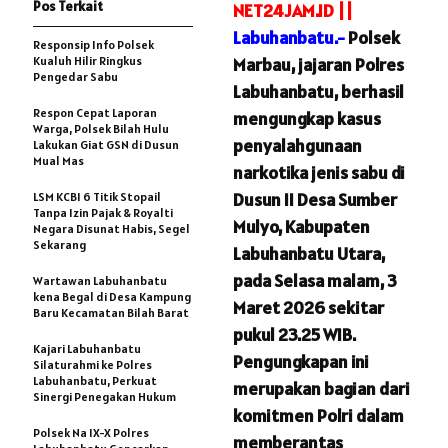
Pos Terkait
NET24JAM.ID ||
Labuhanbatu.-
Polsek
Responsip Info Polsek
Kualuh Hilir Ringkus
Marbau, jajaran Polres
Pengedar Sabu
Labuhanbatu, berhasil
Respon Cepat Laporan
mengungkap kasus
Warga, Polsek Bilah Hulu
penyalahgunaan
Lakukan Giat GSN di Dusun
Mual Mas
narkotika jenis sabu di
Dusun II Desa Sumber
LSM KCBI 6 Titik Stopail
Tanpa Izin Pajak & Royalti
Mulyo, Kabupaten
Negara Disunat Habis, Segel
Sekarang
Labuhanbatu Utara,
pada Selasa malam, 3
Wartawan Labuhanbatu
kena Begal di Desa Kampung
Maret 2026 sekitar
Baru Kecamatan Bilah Barat
pukul 23.25 WIB.
Kajari Labuhanbatu
Pengungkapan ini
Silaturahmi ke Polres
Labuhanbatu, Perkuat
merupakan bagian dari
Sinergi Penegakan Hukum
komitmen Polri dalam
Polsek Na IX-X Polres
memberantas