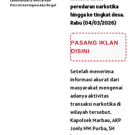
Labuhanbatu Gencarkan
Patroli Antisipasi Aksi Begal
peredaran narkotika
hingga ke tingkat desa.
Rabu (04/03/2026)
PASANG IKLAN
DISINI
Setelah menerima
informasi akurat dari
masyarakat mengenai
adanya aktivitas
transaksi narkotika di
wilayah tersebut.
Kapolsek Marbau, AKP
Jonly HW. Purba, SH