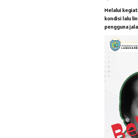
Melalui kegiat
kondisi lalu l
pengguna jala