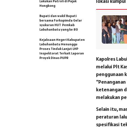
lokasi kumpul
Lakukan Patroli di Pajak
Hongkong
Bupati dan wakil Bupati
bersama Forkopimda Gelar
syukuran HUT Pemkab
Labuhanbatu yang ke 80
Kejaksaan Negeri Kabupaten
Labuhanbatu Menunggu
Proses Tindak Lanjut LHP
Inspektorat Terkait Laporan
Proyek Dinas PUPR
Kapolres Labu
melalui Plt K
penggunaan kn
“Penanganan 
ketenangan d
melakukan pen
Selain itu, m
peraturan lal
spesifikasi te