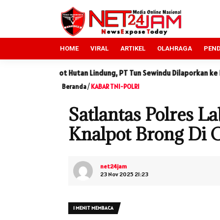
HOME
VIRAL
ARTIKEL
OLAHRAGA
PEND
 Lindung, PT Tun Sewindu Dilaporkan ke DLHK Sumut
Sidang S
Beranda
/
KABAR TNI-POLRI
Satlantas Polres L
Knalpot Brong Di 
net24jam
23 Nov 2025 21:23
1 MENIT MEMBACA