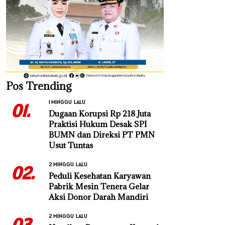
Pos Trending
1 MINGGU LALU
01.
Dugaan Korupsi Rp 218 Juta
Praktisi Hukum Desak SPI
BUMN dan Direksi PT PMN
Usut Tuntas
2 MINGGU LALU
02.
Peduli Kesehatan Karyawan
Pabrik Mesin Tenera Gelar
Aksi Donor Darah Mandiri
2 MINGGU LALU
03.