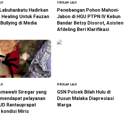
LU
3 BULAN LALU
 Labuhanbatu Hadirkan
Penebangan Pohon Mahoni-
 Healing Untuk Fauzan
Jabon di HGU PTPN IV Kebun
Bullying di Media
Bandar Betsy Disorot, Asisten
Afdeling Beri Klarifikasi
LU
8 BULAN LALU
smawati Siregar yang
GSN Polsek Bilah Hulu di
 mendapat pelayanan
Dusun Malaka Diapresiasi
SUD Rantauprapat
Warga
kondisi Miris