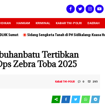
IDIKAN
HANKAM
KRIMINAL
KABAR TNI-POLRI
DAERAH
engketa Tanah di PN Sidikalang: Kuasa Hukum Tergugat Sebut Ket
abuhanbatu Tertibkan
Ops Zebra Toba 2025
0
295
KABAR TNI-POLRI