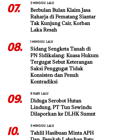
3 MINGGU LALU
07.
Berbulan Bulan Klaim Jasa
Raharja di Pematang Siantar
Tak Kunjung Cair, Korban
Laka Resah
1 MINGGU LALU
08.
Sidang Sengketa Tanah di
PN Sidikalang: Kuasa Hukum
Tergugat Sebut Keterangan
Saksi Penggugat Tidak
Konsisten dan Penuh
Kontradiksi
6 HARI LALU
09.
Diduga Serobot Hutan
Lindung, PT Tun Sewindu
Dilaporkan ke DLHK Sumut
3 MINGGU LALU
10.
Tahlil Hasibuan Minta APH
Dan Pemkab Labuhan Batu