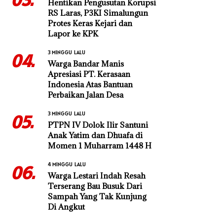
Hentikan Pengusutan Korupsi
RS Laras, P3KI Simalungun
Protes Keras Kejari dan
Lapor ke KPK
3 MINGGU LALU
04.
Warga Bandar Manis
Apresiasi PT. Kerasaan
Indonesia Atas Bantuan
Perbaikan Jalan Desa
3 MINGGU LALU
05.
PTPN IV Dolok Ilir Santuni
Anak Yatim dan Dhuafa di
Momen 1 Muharram 1448 H
4 MINGGU LALU
06.
Warga Lestari Indah Resah
Terserang Bau Busuk Dari
Sampah Yang Tak Kunjung
Di Angkut