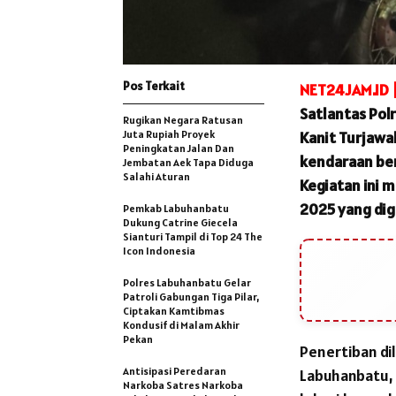
Pos Terkait
NET24JAM.ID 
Satlantas Pol
Rugikan Negara Ratusan
Juta Rupiah Proyek
Kanit Turjawa
Peningkatan Jalan Dan
kendaraan be
Jembatan Aek Tapa Diduga
Salahi Aturan
Kegiatan ini 
2025 yang dig
Pemkab Labuhanbatu
Dukung Catrine Giecela
Sianturi Tampil di Top 24 The
Icon Indonesia
Polres Labuhanbatu Gelar
Patroli Gabungan Tiga Pilar,
Ciptakan Kamtibmas
Kondusif di Malam Akhir
Pekan
Penertiban dil
Antisipasi Peredaran
Labuhanbatu, 
Narkoba Satres Narkoba