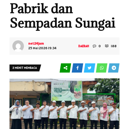
Pabrik dan
Sempadan Sungai
net24jam
0
188
DAERAH
25 Mei 2026 19:34
2 MENIT MEMBACA