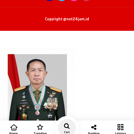
Copyright @net24jam.id
Cari
Home
Trending
Bagikan
Lainnya