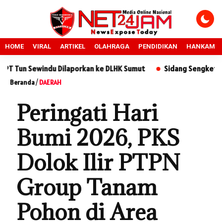
HOME
VIRAL
ARTIKEL
OLAHRAGA
PENDIDIKAN
HANKAM
 Dilaporkan ke DLHK Sumut
Sidang Sengketa Tanah di PN Sidi
Beranda
/
DAERAH
Peringati Hari
Bumi 2026, PKS
Dolok Ilir PTPN
Group Tanam
Pohon di Area