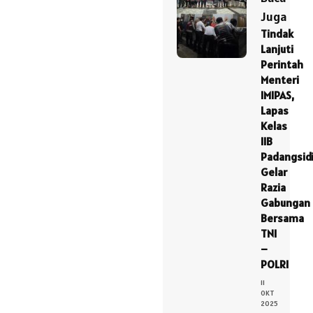
Juga
Tindak
Lanjuti
Perintah
Menteri
IMIPAS,
Lapas
Kelas
IIB
Padangsid
Gelar
Razia
Gabungan
Bersama
TNI
–
POLRI
11
OKT
2025