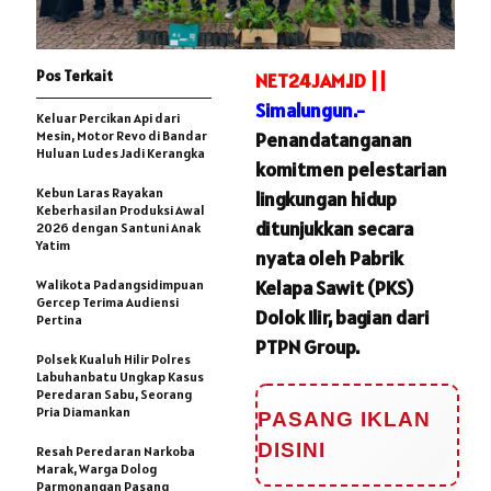
Pos Terkait
NET24JAM.ID ||
Simalungun.-
Keluar Percikan Api dari
Mesin, Motor Revo di Bandar
Penandatanganan
Huluan Ludes Jadi Kerangka
komitmen pelestarian
Kebun Laras Rayakan
lingkungan hidup
Keberhasilan Produksi Awal
ditunjukkan secara
2026 dengan Santuni Anak
Yatim
nyata oleh Pabrik
Kelapa Sawit (PKS)
Walikota Padangsidimpuan
Gercep Terima Audiensi
Dolok Ilir, bagian dari
Pertina
PTPN Group.
Polsek Kualuh Hilir Polres
Labuhanbatu Ungkap Kasus
Peredaran Sabu, Seorang
Pria Diamankan
PASANG IKLAN
DISINI
Resah Peredaran Narkoba
Marak, Warga Dolog
Parmonangan Pasang