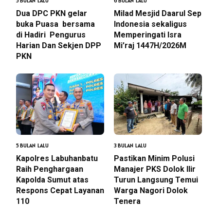
5 BULAN LALU
6 BULAN LALU
Dua DPC PKN gelar
Milad Mesjid Daarul Sep
buka Puasa bersama
Indonesia sekaligus
di Hadiri Pengurus
Memperingati Isra
Harian Dan Sekjen DPP
Mi’raj 1447H/2026M
PKN
5 BULAN LALU
3 BULAN LALU
Kapolres Labuhanbatu
Pastikan Minim Polusi
Raih Penghargaan
Manajer PKS Dolok Ilir
Kapolda Sumut atas
Turun Langsung Temui
Respons Cepat Layanan
Warga Nagori Dolok
110
Tenera