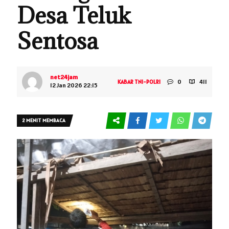
Desa Teluk
Sentosa
net24jam
0
411
KABAR TNI-POLRI
12 Jan 2026 22:15
2 MENIT MEMBACA