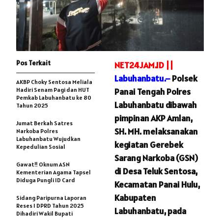
Pos Terkait
NET24JAM.ID ||
Labuhanbatu.–
Polsek
AKBP Choky Sentosa Meliala
Hadiri Senam Pagi dan HUT
Panai Tengah Polres
Pemkab Labuhanbatu ke 80
Labuhanbatu dibawah
Tahun 2025
pimpinan AKP Amlan,
Jumat Berkah Satres
SH. MH. melaksanakan
Narkoba Polres
Labuhanbatu Wujudkan
kegiatan Gerebek
Kepedulian Sosial
Sarang Narkoba (GSN)
Gawat!! Oknum ASN
di Desa Teluk Sentosa,
Kementerian Agama Tapsel
Diduga Pungli ID Card
Kecamatan Panai Hulu,
Kabupaten
Sidang Paripurna Laporan
Reses I DPRD Tahun 2025
Labuhanbatu, pada
Dihadiri Wakil Bupati