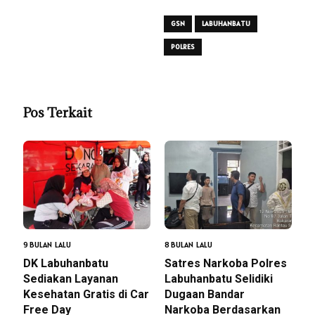
GSN
LABUHANBATU
POLRES
Pos Terkait
9 BULAN LALU
8 BULAN LALU
DK Labuhanbatu
Satres Narkoba Polres
Sediakan Layanan
Labuhanbatu Selidiki
Kesehatan Gratis di Car
Dugaan Bandar
Free Day
Narkoba Berdasarkan