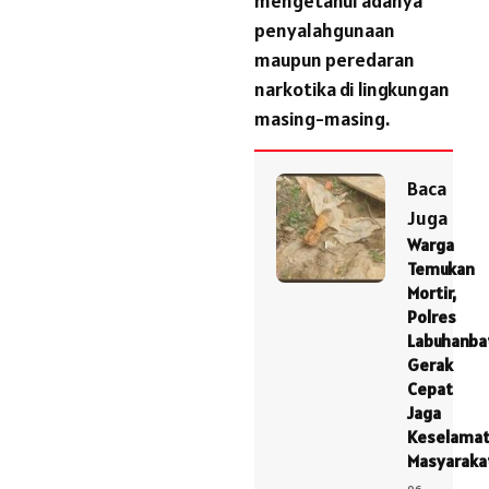
mengetahui adanya
penyalahgunaan
maupun peredaran
narkotika di lingkungan
masing-masing.
Baca
Juga
Warga
Temukan
Mortir,
Polres
Labuhanba
Gerak
Cepat
Jaga
Keselama
Masyaraka