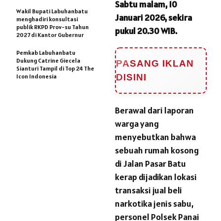
Sabtu malam, 10
Wakil Bupati Labuhanbatu
Januari 2026, sekira
menghadiri konsultasi
publik RKPD Prov-su Tahun
pukul 20.30 WIB.
2027 di Kantor Gubernur
Pemkab Labuhanbatu
Dukung Catrine Giecela
PASANG IKLAN
Sianturi Tampil di Top 24 The
DISINI
Icon Indonesia
Berawal dari laporan
warga yang
menyebutkan bahwa
sebuah rumah kosong
di Jalan Pasar Batu
kerap dijadikan lokasi
transaksi jual beli
narkotika jenis sabu,
personel Polsek Panai