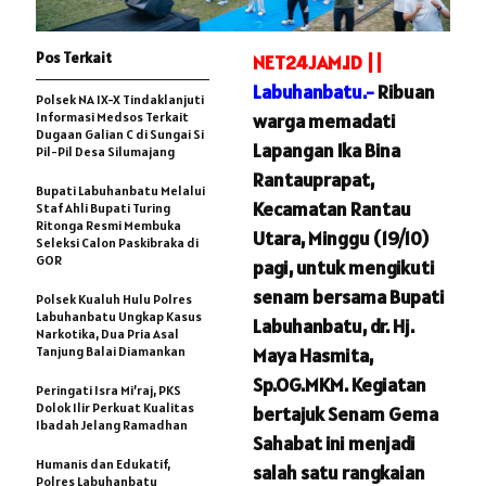
Pos Terkait
NET24JAM.ID ||
Labuhanbatu.-
Ribuan
Polsek NA IX-X Tindaklanjuti
Informasi Medsos Terkait
warga memadati
Dugaan Galian C di Sungai Si
Lapangan Ika Bina
Pil-Pil Desa Silumajang
Rantauprapat,
Bupati Labuhanbatu Melalui
Kecamatan Rantau
Staf Ahli Bupati Turing
Ritonga Resmi Membuka
Utara, Minggu (19/10)
Seleksi Calon Paskibraka di
GOR
pagi, untuk mengikuti
senam bersama Bupati
Polsek Kualuh Hulu Polres
Labuhanbatu Ungkap Kasus
Labuhanbatu, dr. Hj.
Narkotika, Dua Pria Asal
Tanjung Balai Diamankan
Maya Hasmita,
Sp.OG.MKM.
Kegiatan
Peringati Isra Mi’raj, PKS
Dolok Ilir Perkuat Kualitas
bertajuk Senam Gema
Ibadah Jelang Ramadhan
Sahabat ini menjadi
Humanis dan Edukatif,
salah satu rangkaian
Polres Labuhanbatu