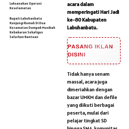
acara dalam
Laksanakan Operasi
Keselamatan
memperingati Hari Jadi
Bupati Labuhanbatu
ke-80 Kabupaten
Kunjungi Rumah Di Dua
Labuhanbatu.
Kecamatan Dampak Musibah
Kebakaran Sekaligus
Salurkan Bantuan
PASANG IKLAN
DISINI
Tidak hanya senam
massal, acara juga
dimeriahkan dengan
bazar UMKM dan defile
yang diikuti berbagai
peserta, mulai dari
pelajar tingkat SD
hingga SMA, komunitas,