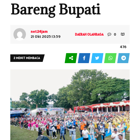
Bareng Bupati
net24jam
0
DAERAH
OLAHRAGA
21 Okt 2025 13:59
476
2 MENIT MEMBACA