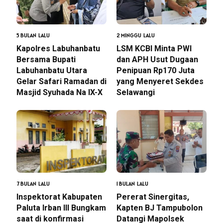
5 BULAN LALU
2 MINGGU LALU
Kapolres Labuhanbatu
LSM KCBI Minta PWI
Bersama Bupati
dan APH Usut Dugaan
Labuhanbatu Utara
Penipuan Rp170 Juta
Gelar Safari Ramadan di
yang Menyeret Sekdes
Masjid Syuhada Na IX-X
Selawangi
7 BULAN LALU
1 BULAN LALU
Inspektorat Kabupaten
Pererat Sinergitas,
Paluta Irban III Bungkam
Kapten BJ Tampubolon
saat di konfirmasi
Datangi Mapolsek