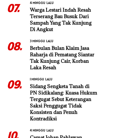
4 MINGGU LALU
07.
Warga Lestari Indah Resah
Terserang Bau Busuk Dari
Sampah Yang Tak Kunjung
Di Angkut
3 MINGGU LALU
08.
Berbulan Bulan Klaim Jasa
Raharja di Pematang Siantar
Tak Kunjung Cair, Korban
Laka Resah
1 MINGGU LALU
09.
Sidang Sengketa Tanah di
PN Sidikalang: Kuasa Hukum
Tergugat Sebut Keterangan
Saksi Penggugat Tidak
Konsisten dan Penuh
Kontradiksi
4 MINGGU LALU
10.
Camat Johan Pahlawan