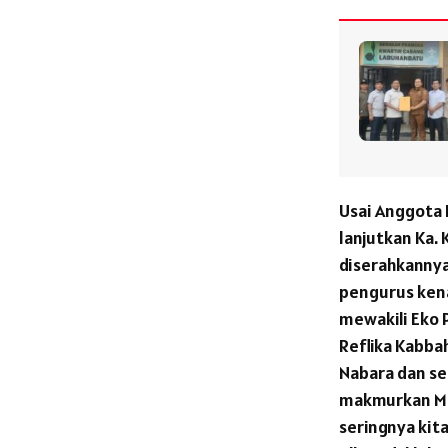
Usai Anggota
lanjutkan Ka. 
diserahkannya
pengurus kena
mewakili Eko 
Reflika Kabba
Nabara dan sek
makmurkan Ma
seringnya kit