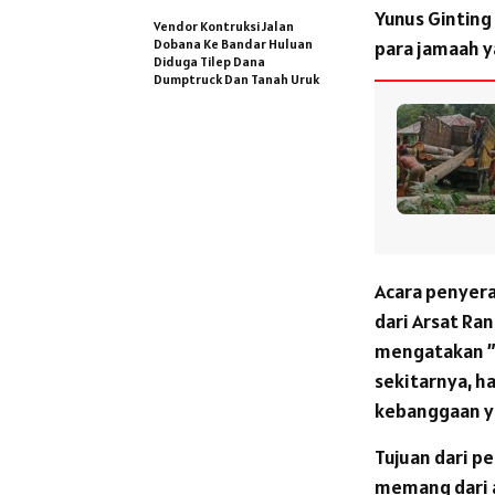
Yunus Ginting
Vendor Kontruksi Jalan
Dobana Ke Bandar Huluan
para jamaah y
Diduga Tilep Dana
Dumptruck Dan Tanah Uruk
Acara penyera
dari Arsat Ra
mengatakan ” 
sekitarnya, h
kebanggaan ya
Tujuan dari p
memang dari a