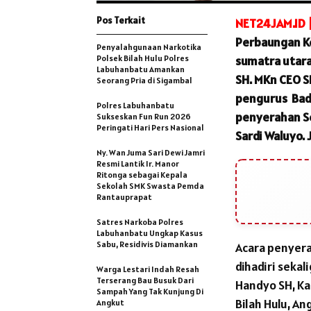
Pos Terkait
NET24JAM.ID 
Perbaungan Ke
Penyalahgunaan Narkotika
Polsek Bilah Hulu Polres
sumatra utara
Labuhanbatu Amankan
SH. MKn CEO SE
Seorang Pria di Sigambal
pengurus Bada
Polres Labuhanbatu
penyerahan Se
Sukseskan Fun Run 2026
Peringati Hari Pers Nasional
Sardi Waluyo. 
Ny. Wan Juma Sari Dewi Jamri
Resmi Lantik Ir. Manor
Ritonga sebagai Kepala
Sekolah SMK Swasta Pemda
Rantauprapat
Satres Narkoba Polres
Labuhanbatu Ungkap Kasus
Sabu, Residivis Diamankan
Acara penyera
dihadiri seka
Warga Lestari Indah Resah
Terserang Bau Busuk Dari
Handyo SH, Ka
Sampah Yang Tak Kunjung Di
Bilah Hulu, A
Angkut