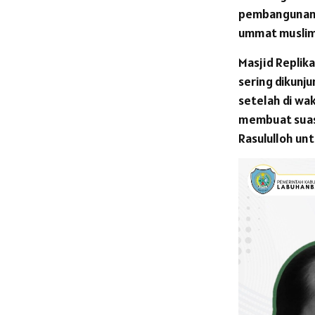
pembangunan 
ummat muslim
Masjid Replika
sering dikunj
setelah di wa
membuat suas
Rasululloh u