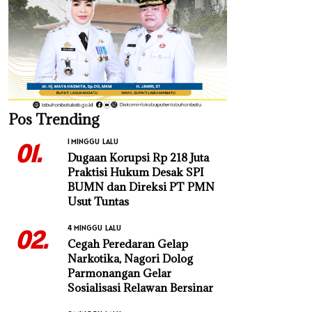
Pos Trending
1 MINGGU LALU
01.
Dugaan Korupsi Rp 218 Juta
Praktisi Hukum Desak SPI
BUMN dan Direksi PT PMN
Usut Tuntas
4 MINGGU LALU
02.
Cegah Peredaran Gelap
Narkotika, Nagori Dolog
Parmonangan Gelar
Sosialisasi Relawan Bersinar