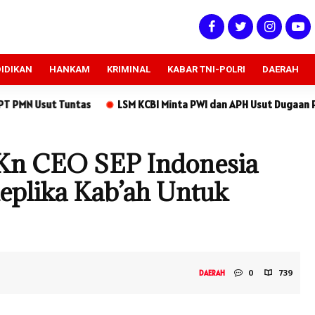
IDIKAN
HANKAM
KRIMINAL
KABAR TNI-POLRI
DAERAH
KCBI Minta PWI dan APH Usut Dugaan Penipuan Rp170 Juta yang Me
Kn CEO SEP Indonesia
eplika Kab’ah Untuk
0
739
DAERAH