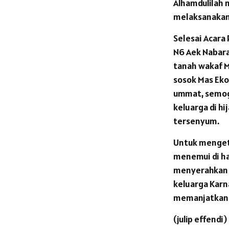
Alhamdulilah 
melaksanakan 
Selesai Acar
N6 Aek Nabara
tanah wakaf M
sosok Mas Eko
ummat, semoga
keluarga di hi
tersenyum.
Untuk mengeta
menemui di h
menyerahkan M
keluarga Karn
memanjatkan 
(julip effendi)