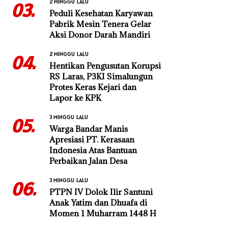
2 MINGGU LALU
03.
Peduli Kesehatan Karyawan
Pabrik Mesin Tenera Gelar
Aksi Donor Darah Mandiri
2 MINGGU LALU
04.
Hentikan Pengusutan Korupsi
RS Laras, P3KI Simalungun
Protes Keras Kejari dan
Lapor ke KPK
3 MINGGU LALU
05.
Warga Bandar Manis
Apresiasi PT. Kerasaan
Indonesia Atas Bantuan
Perbaikan Jalan Desa
3 MINGGU LALU
06.
PTPN IV Dolok Ilir Santuni
Anak Yatim dan Dhuafa di
Momen 1 Muharram 1448 H