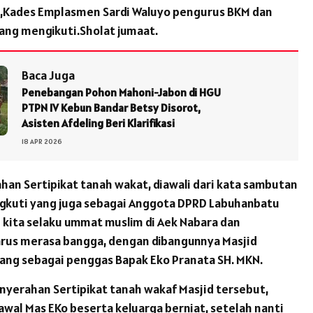
 ,Kades Emplasmen Sardi Waluyo pengurus BKM dan
ang mengikuti.Sholat jumaat.
Baca Juga
Penebangan Pohon Mahoni-Jabon di HGU
PTPN IV Kebun Bandar Betsy Disorot,
Asisten Afdeling Beri Klarifikasi
18 APR 2026
han Sertipikat tanah wakat, diawali dari kata sambutan
ngkuti yang juga sebagai Anggota DPRD Labuhanbatu
kita selaku ummat muslim di Aek Nabara dan
arus merasa bangga, dengan dibangunnya Masjid
ng sebagai penggas Bapak Eko Pranata SH. MKN.
enyerahan Sertipikat tanah wakaf Masjid tersebut,
wal Mas EKo beserta keluarga berniat, setelah nanti