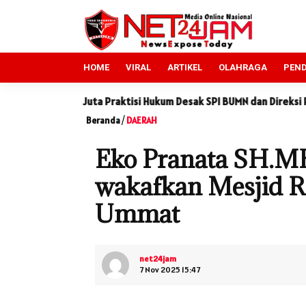
HOME
VIRAL
ARTIKEL
OLAHRAGA
PEND
si Hukum Desak SPI BUMN dan Direksi PT PMN Usut Tuntas
LSM 
Beranda
/
DAERAH
Eko Pranata SH.M
wakafkan Mesjid R
Ummat
net24jam
7 Nov 2025 15:47