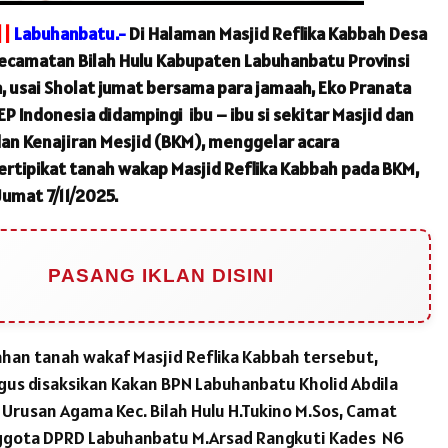
||
Labuhanbatu.-
Di Halaman Masjid Reflika Kabbah Desa
camatan Bilah Hulu Kabupaten Labuhanbatu Provinsi
, usai Sholat jumat bersama para jamaah, Eko Pranata
P Indonesia didampingi ibu – ibu si sekitar Masjid dan
n Kenajiran Mesjid (BKM), menggelar acara
rtipikat tanah wakap Masjid Reflika Kabbah pada BKM,
Jumat 7/11/2025.
PASANG IKLAN DISINI
han tanah wakaf Masjid Reflika Kabbah tersebut,
ligus disaksikan Kakan BPN Labuhanbatu Kholid Abdila
 Urusan Agama Kec. Bilah Hulu H.Tukino M.Sos, Camat
nggota DPRD Labuhanbatu M.Arsad Rangkuti Kades N6