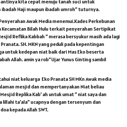
nantinya kita cepat menuju tanah suci untuk
ibadah Haji maupun ibadah umroh” tuturnya.
a Penyerahan Awak Media menemui.Kades Perkebunan
 Kecamatan Bilah Hulu terkait penyerahan Sertipikat
esjid Reflika Kabbah ” merasa bersyukur masih ada lagi
 Pranata. SH. MKN yang peduli pada kepentingan
 untuk kedepan niat baik dari Mas Eko beserta
jabah Allah. amin ya rob”Ujar Yunus Ginting sambil
hui niat keluarga Eko Pranata SH MKn Awak media
alaman mesjid dan mempertanyakan Niat beliau
esjid Replika Kab’ ah untuk umat ” niat saya dan
a lillahi ta’ala” ucapnya dengan tersenyum dan
doa kepada Allah SWT.