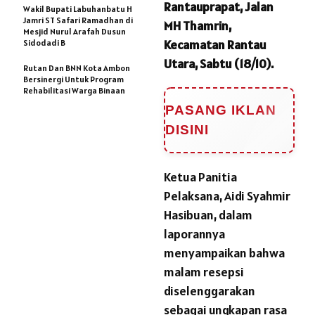
Rantauprapat, Jalan
Wakil Bupati Labuhanbatu H
Jamri ST Safari Ramadhan di
MH Thamrin,
Mesjid Nurul Arafah Dusun
Kecamatan Rantau
Sidodadi B
Utara, Sabtu (18/10).
Rutan Dan BNN Kota Ambon
Bersinergi Untuk Program
Rehabilitasi Warga Binaan
PASANG IKLAN
DISINI
Ketua Panitia
Pelaksana, Aidi Syahmir
Hasibuan, dalam
laporannya
menyampaikan bahwa
malam resepsi
diselenggarakan
sebagai ungkapan rasa