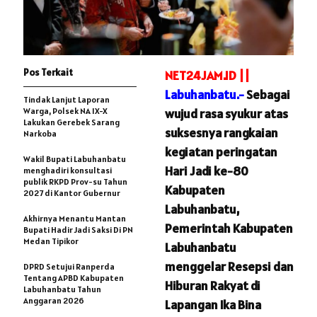
Pos Terkait
NET24JAM.ID ||
Labuhanbatu.-
Sebagai
Tindak Lanjut Laporan
Warga, Polsek NA IX-X
wujud rasa syukur atas
Lakukan Gerebek Sarang
suksesnya rangkaian
Narkoba
kegiatan peringatan
Wakil Bupati Labuhanbatu
Hari Jadi ke-80
menghadiri konsultasi
publik RKPD Prov-su Tahun
Kabupaten
2027 di Kantor Gubernur
Labuhanbatu,
Akhirnya Menantu Mantan
Pemerintah Kabupaten
Bupati Hadir Jadi Saksi Di PN
Medan Tipikor
Labuhanbatu
menggelar Resepsi dan
DPRD Setujui Ranperda
Tentang APBD Kabupaten
Hiburan Rakyat di
Labuhanbatu Tahun
Anggaran 2026
Lapangan Ika Bina