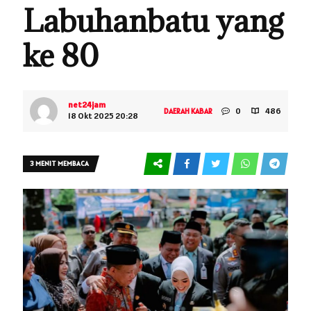
Labuhanbatu yang
ke 80
net24jam
0
486
DAERAH
KABAR
18 Okt 2025 20:28
3 MENIT MEMBACA