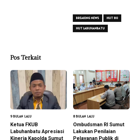
BREAKING NEWS
HUT 80
HUT LABUHANBATU
Pos Terkait
9 BULAN LALU
8 BULAN LALU
Ketua FKUB
Ombudsman RI Sumut
Labuhanbatu Apresiasi
Lakukan Penilaian
Kinerja Kapolda Sumut
Pelayanan Publik di