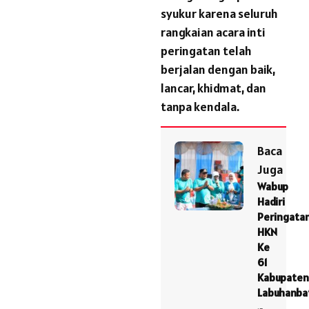
syukur karena seluruh
rangkaian acara inti
peringatan telah
berjalan dengan baik,
lancar, khidmat, dan
tanpa kendala.
Baca
Juga
Wabup
Hadiri
Peringata
HKN
Ke
61
Kabupaten
Labuhanba