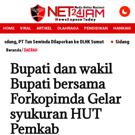
HOME
VIRAL
ARTIKEL
OLAHRAGA
PENDIDIKAN
HANKAM
n Sewindu Dilaporkan ke DLHK Sumut
Sidang Sengketa Tanah d
Beranda
/
DAERAH
Bupati dan wakil
Bupati bersama
Forkopimda Gelar
syukuran HUT
Pemkab