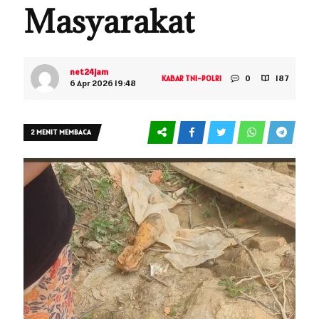
Masyarakat
net24jam
0
187
KABAR TNI-POLRI
6 Apr 2026 19:48
2 MENIT MEMBACA