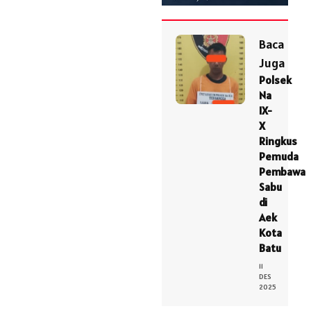
Baca
Juga
Polsek
Na
IX-
X
Ringkus
Pemuda
Pembawa
Sabu
di
Aek
Kota
Batu
11
DES
2025