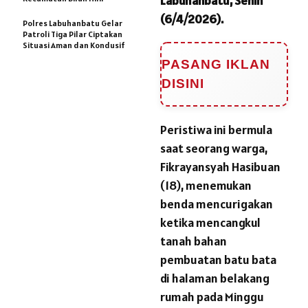
Labuhanbatu, Senin
(6/4/2026).
Polres Labuhanbatu Gelar
Patroli Tiga Pilar Ciptakan
Situasi Aman dan Kondusif
PASANG IKLAN
DISINI
Peristiwa ini bermula
saat seorang warga,
Fikrayansyah Hasibuan
(18), menemukan
benda mencurigakan
ketika mencangkul
tanah bahan
pembuatan batu bata
di halaman belakang
rumah pada Minggu