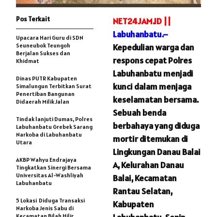
Pos Terkait
NET24JAM.ID ||
Labuhanbatu.–
Upacara Hari Guru di SDN
Seuneubok Teungoh
Kepedulian warga dan
Berjalan Sukses dan
respons cepat Polres
Khidmat
Labuhanbatu menjadi
Dinas PUTR Kabupaten
kunci dalam menjaga
Simalungun Terbitkan Surat
Penertiban Bangunan
keselamatan bersama.
Didaerah Milik Jalan
Sebuah benda
Tindak lanjuti Dumas, Polres
berbahaya yang diduga
Labuhanbatu Grebek Sarang
Narkoba di Labuhanbatu
mortir ditemukan di
Utara
Lingkungan Danau Balai
AKBP Wahyu Endrajaya
A, Kelurahan Danau
Tingkatkan Sinergi Bersama
Universitas Al-Washliyah
Balai, Kecamatan
Labuhanbatu
Rantau Selatan,
5 Lokasi Diduga Transaksi
Kabupaten
Narkoba Jenis Sabu di
Kecamatan Bilah Hilir