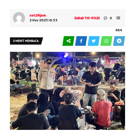
net24jam
0
KABAR TNI-POLRI
2 Nov 2025 16:53
464
2 MENIT MEMBACA