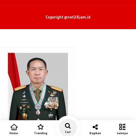
Copyright @net24jam.id
Cari
Home
Trending
Bagikan
Lainnya