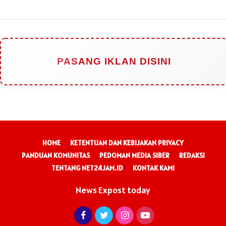
PASANG IKLAN DISINI
HOME
KETENTUAN DAN KEBIJAKAN PRIVACY
PANDUAN KOMUNITAS
PEDOMAN MEDIA SIBER
REDAKSI
TENTANG NET24JAM.ID
KONTAK KAMI
News Expost today