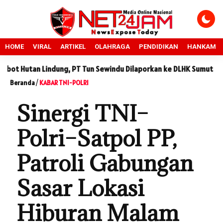
HOME
VIRAL
ARTIKEL
OLAHRAGA
PENDIDIKAN
HANKAM
indung, PT Tun Sewindu Dilaporkan ke DLHK Sumut
Sidang Sen
Beranda
/
KABAR TNI-POLRI
Sinergi TNI–
Polri–Satpol PP,
Patroli Gabungan
Sasar Lokasi
Hiburan Malam