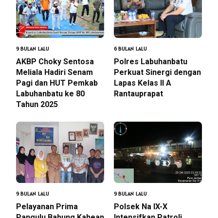
9 BULAN LALU
6 BULAN LALU
AKBP Choky Sentosa
Polres Labuhanbatu
Meliala Hadiri Senam
Perkuat Sinergi dengan
Pagi dan HUT Pemkab
Lapas Kelas II A
Labuhanbatu ke 80
Rantauprapat
Tahun 2025
9 BULAN LALU
9 BULAN LALU
Pelayanan Prima
Polsek Na IX-X
Pangulu Bahung Kahean
Intensifkan Patroli