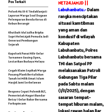
Pos Terkait
NET24JAM.ID ||
Labuhanbatu.-
Dalam
Polsek NA IX-X Tindaklanjuti
Laporan Warga Soal Dugaan
rangka menciptakan
Pelemparan Benda Keras di
situasi kamtibmas
Kebun Berangir
yang aman dan
Khutbah Idul Adha Bripka
kondusif di wilayah
Supri Helmi Ajak Pemuda Jadi
Generasi Pembangun
Kabupaten
Sejarah
Labuhanbatu, Polres
Kapolsek Panai Hilir Gelar
Labuhanbatu bersama
Turnamen Gasing Open,
Lestarikan Budaya Melayu
TNI dan Satpol PP
melaksanakan Patroli
Cegah Klaim Sepihak Warga
Pasang Plank Bertuliskan
Gabungan Tiga Pilar
Tanah Ini Milik Umat Islam
Masjid Jami Serbelawan
pada Sabtu malam
(1/11/2025), dengan
Respons Cepat Polemik BLT,
Pemerintah Nagori Bandar
sasaran tempat-
Betsy I Gelar Rakor Bersama
tempat hiburan malam,
Forkopincam
lokasi rawan balap liar