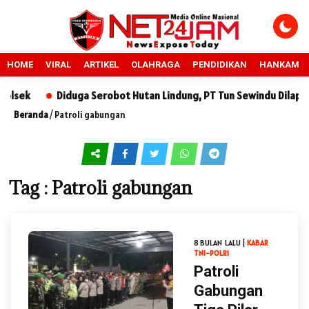
HOME
VIRAL
ARTIKEL
OLAHRAGA
PENDIDIKAN
HANKAM
sek
Diduga Serobot Hutan Lindung, PT Tun Sewindu Dilaporka
Beranda
/
Patroli gabungan
Tag : Patroli gabungan
8 BULAN LALU |
KABAR
TNI-POLRI
Patroli
Gabungan