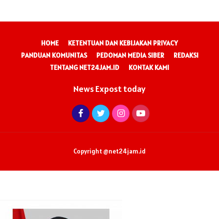
HOME
KETENTUAN DAN KEBIJAKAN PRIVACY
PANDUAN KOMUNITAS
PEDOMAN MEDIA SIBER
REDAKSI
TENTANG NET24JAM.ID
KONTAK KAMI
News Expost today
Copyright @net24jam.id