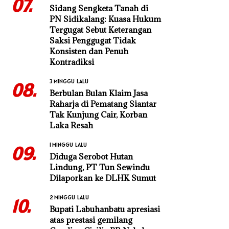
07.
Sidang Sengketa Tanah di
PN Sidikalang: Kuasa Hukum
Tergugat Sebut Keterangan
Saksi Penggugat Tidak
Konsisten dan Penuh
Kontradiksi
3 MINGGU LALU
08.
Berbulan Bulan Klaim Jasa
Raharja di Pematang Siantar
Tak Kunjung Cair, Korban
Laka Resah
1 MINGGU LALU
09.
Diduga Serobot Hutan
Lindung, PT Tun Sewindu
Dilaporkan ke DLHK Sumut
2 MINGGU LALU
10.
Bupati Labuhanbatu apresiasi
atas prestasi gemilang