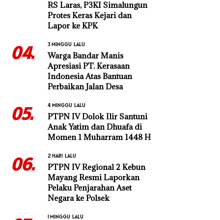
RS Laras, P3KI Simalungun
Protes Keras Kejari dan
Lapor ke KPK
3 MINGGU LALU
04.
Warga Bandar Manis
Apresiasi PT. Kerasaan
Indonesia Atas Bantuan
Perbaikan Jalan Desa
4 MINGGU LALU
05.
PTPN IV Dolok Ilir Santuni
Anak Yatim dan Dhuafa di
Momen 1 Muharram 1448 H
2 HARI LALU
06.
PTPN IV Regional 2 Kebun
Mayang Resmi Laporkan
Pelaku Penjarahan Aset
Negara ke Polsek
1 MINGGU LALU