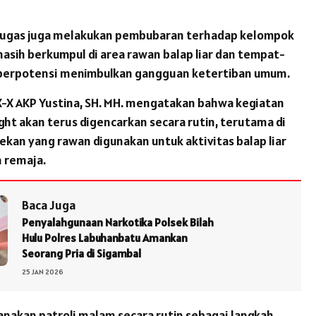
etugas juga melakukan pembubaran terhadap kelompok
asih berkumpul di area rawan balap liar dan tempat-
berpotensi menimbulkan gangguan ketertiban umum.
X-X AKP Yustina, SH. MH. mengatakan bahwa kegiatan
ight akan terus digencarkan secara rutin, terutama di
ekan yang rawan digunakan untuk aktivitas balap liar
 remaja.
Baca Juga
Penyalahgunaan Narkotika Polsek Bilah
Hulu Polres Labuhanbatu Amankan
Seorang Pria di Sigambal
25 JAN 2026
nakan patroli malam secara rutin sebagai langkah