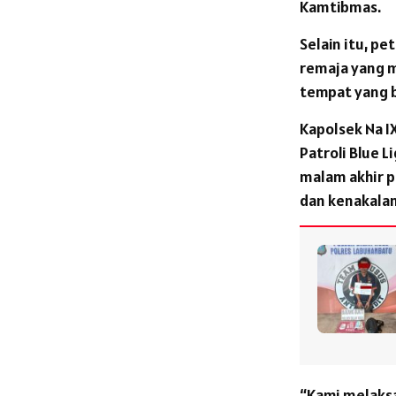
Kamtibmas.
Selain itu, p
remaja yang m
tempat yang 
Kapolsek Na I
Patroli Blue L
malam akhir p
dan kenakalan
“Kami melaksa