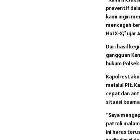
preventif dal
kami ingin me
mencegah ter
Na IX-X,” ujar 
Dari hasil keg
gangguan Kamt
hukum Polsek 
Kapolres Labu
melalui Plt. K
cepat dan ant
situasi keama
“Saya mengapr
patroli malam
ini harus ter