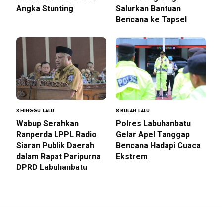
Angka Stunting
Salurkan Bantuan
Bencana ke Tapsel
3 MINGGU LALU
8 BULAN LALU
Wabup Serahkan
Polres Labuhanbatu
Ranperda LPPL Radio
Gelar Apel Tanggap
Siaran Publik Daerah
Bencana Hadapi Cuaca
dalam Rapat Paripurna
Ekstrem
DPRD Labuhanbatu