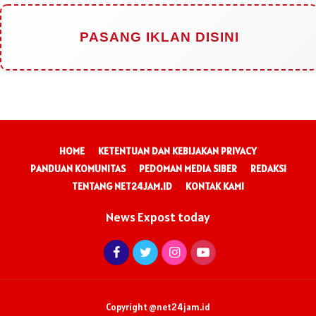
PASANG IKLAN DISINI
HOME
KETENTUAN DAN KEBIJAKAN PRIVACY
PANDUAN KOMUNITAS
PEDOMAN MEDIA SIBER
REDAKSI
TENTANG NET24JAM.ID
KONTAK KAMI
News Expost today
Copyright @net24jam.id