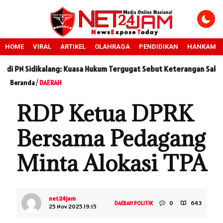
HOME
VIRAL
ARTIKEL
OLAHRAGA
PENDIDIKAN
HANKAM
idikalang: Kuasa Hukum Tergugat Sebut Keterangan Saksi Pengguga
Beranda
/
DAERAH
RDP Ketua DPRK
Bersama Pedagang
Minta Alokasi TPA
net24jam
0
643
DAERAH
POLITIK
25 Nov 2025 19:15