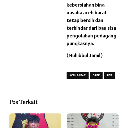
kebersiahan bina
uasaha aceh barat
tetap bersih dan
terhindar dari bau sisa
pengolahan pedagang
pungkasnya.
(Muhibbul Jamil)
ACEH BARAT
DPRK
RDP
Pos Terkait