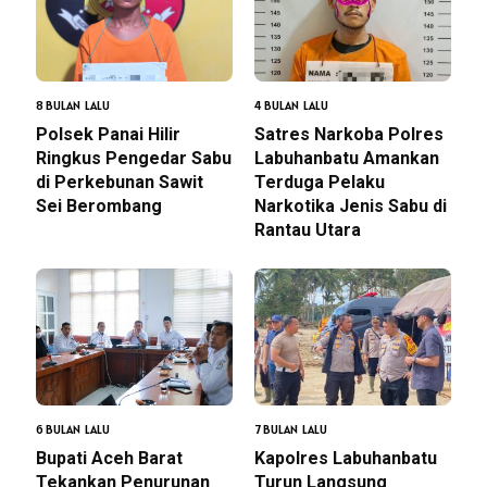
8 BULAN LALU
4 BULAN LALU
Polsek Panai Hilir
Satres Narkoba Polres
Ringkus Pengedar Sabu
Labuhanbatu Amankan
di Perkebunan Sawit
Terduga Pelaku
Sei Berombang
Narkotika Jenis Sabu di
Rantau Utara
6 BULAN LALU
7 BULAN LALU
Bupati Aceh Barat
Kapolres Labuhanbatu
Tekankan Penurunan
Turun Langsung