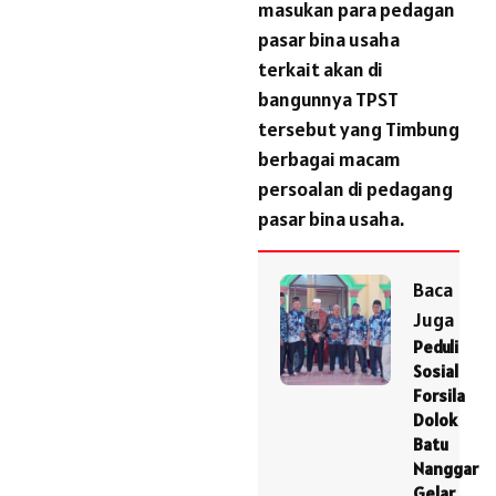
masukan para pedagan
pasar bina usaha
terkait akan di
bangunnya TPST
tersebut yang Timbung
berbagai macam
persoalan di pedagang
pasar bina usaha.
Baca
Juga
Peduli
Sosial
Forsila
Dolok
Batu
Nanggar
Gelar