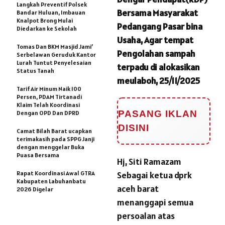
Langkah Preventif Polsek
Bersama Masyarakat
Bandar Huluan, Imbauan
Knalpot Brong Mulai
Pedangang Pasar bina
Diedarkan ke Sekolah
Usaha, Agar tempat
Tomas Dan BKM Masjid Jami’
Pengolahan sampah
Serbelawan Geruduk Kantor
Lurah Tuntut Penyelesaian
terpadu di alokasikan
Status Tanah
meulaboh, 25/11/2025
Tarif Air Minum Naik 100
Persen, PDAM Tirtanadi
Klaim Telah Koordinasi
PASANG IKLAN
Dengan OPD Dan DPRD
DISINI
Camat Bilah Barat ucapkan
terimakasih pada SPPG Janji
dengan menggelar Buka
Puasa Bersama
Hj, Siti Ramazam
Rapat Koordinasi Awal GTRA
Sebagai ketua dprk
Kabupaten Labuhanbatu
aceh barat
2026 Digelar
menanggapi semua
persoalan atas