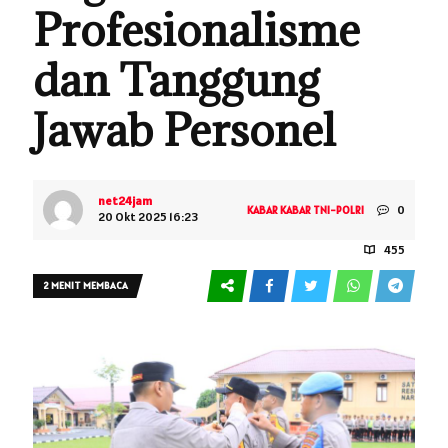
Profesionalisme
dan Tanggung
Jawab Personel
net24jam
0
KABAR
KABAR TNI-POLRI
20 Okt 2025 16:23
455
2 MENIT MEMBACA