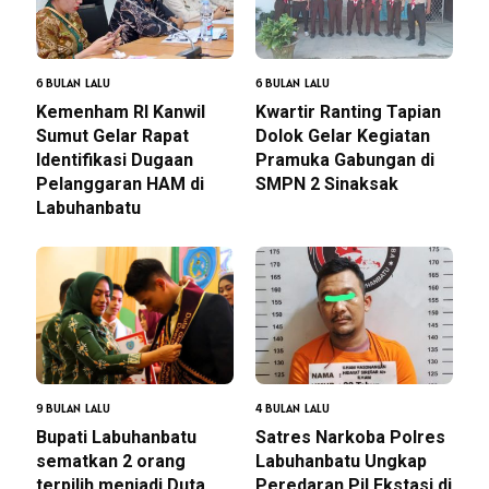
6 BULAN LALU
6 BULAN LALU
Kemenham RI Kanwil
Kwartir Ranting Tapian
Sumut Gelar Rapat
Dolok Gelar Kegiatan
Identifikasi Dugaan
Pramuka Gabungan di
Pelanggaran HAM di
SMPN 2 Sinaksak
Labuhanbatu
9 BULAN LALU
4 BULAN LALU
Bupati Labuhanbatu
Satres Narkoba Polres
sematkan 2 orang
Labuhanbatu Ungkap
terpilih menjadi Duta
Peredaran Pil Ekstasi di