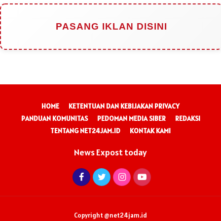
PASANG IKLAN DISINI
HOME
KETENTUAN DAN KEBIJAKAN PRIVACY
PANDUAN KOMUNITAS
PEDOMAN MEDIA SIBER
REDAKSI
TENTANG NET24JAM.ID
KONTAK KAMI
News Expost today
Copyright @net24jam.id