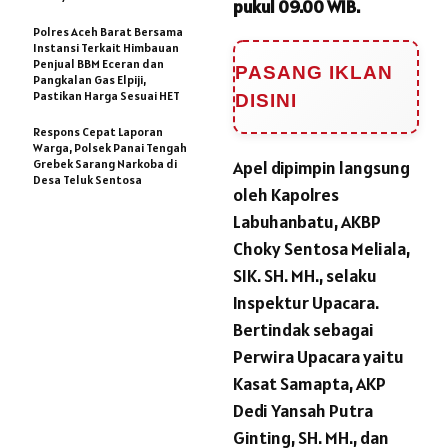
pukul 09.00 WIB.
Polres Aceh Barat Bersama
Instansi Terkait Himbauan
Penjual BBM Eceran dan
PASANG IKLAN
Pangkalan Gas Elpiji,
Pastikan Harga Sesuai HET
DISINI
Respons Cepat Laporan
Warga, Polsek Panai Tengah
Grebek Sarang Narkoba di
Apel dipimpin langsung
Desa Teluk Sentosa
oleh Kapolres
Labuhanbatu, AKBP
Choky Sentosa Meliala,
SIK. SH. MH., selaku
Inspektur Upacara.
Bertindak sebagai
Perwira Upacara yaitu
Kasat Samapta, AKP
Dedi Yansah Putra
Ginting, SH. MH., dan