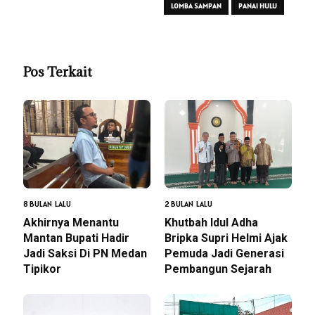
LOMBA SAMPAN
PANAI HULU
Pos Terkait
8 BULAN LALU
2 BULAN LALU
Akhirnya Menantu
Khutbah Idul Adha
Mantan Bupati Hadir
Bripka Supri Helmi Ajak
Jadi Saksi Di PN Medan
Pemuda Jadi Generasi
Tipikor
Pembangun Sejarah