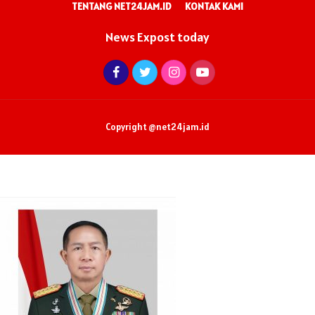
TENTANG NET24JAM.ID
KONTAK KAMI
News Expost today
Copyright @net24jam.id