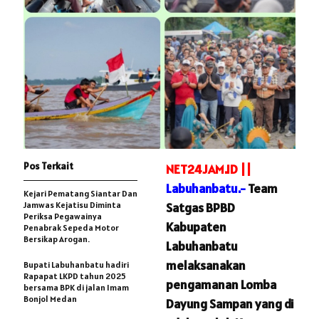
Pos Terkait
NET24JAM.ID ||
Labuhanbatu.-
Team
‎Kejari Pematang Siantar Dan
Jamwas Kejatisu Diminta
Satgas BPBD
Periksa Pegawainya
Kabupaten
Penabrak Sepeda Motor
Bersikap Arogan.
Labuhanbatu
melaksanakan
Bupati Labuhanbatu hadiri
Rapapat LKPD tahun 2025
pengamanan Lomba
bersama BPK di jalan Imam
Bonjol Medan
Dayung Sampan yang di