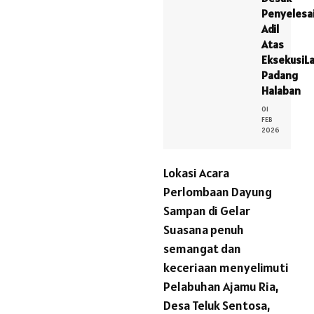
Penyelesa
Adil
Atas
EksekusiL
Padang
Halaban
01
FEB
2026
Lokasi Acara
Perlombaan Dayung
Sampan di Gelar
Suasana penuh
semangat dan
keceriaan menyelimuti
Pelabuhan Ajamu Ria,
Desa Teluk Sentosa,