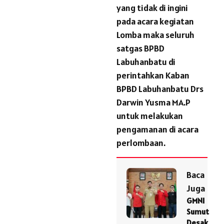
yang tidak di ingini
pada acara kegiatan
Lomba maka seluruh
satgas BPBD
Labuhanbatu di
perintahkan Kaban
BPBD Labuhanbatu Drs
Darwin Yusma MA.P
untuk melakukan
pengamanan di acara
perlombaan.
Baca
Juga
GMNI
Sumut
Desak