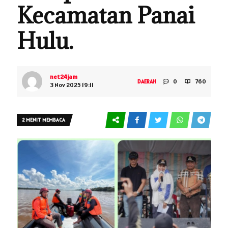
Kecamatan Panai
Hulu.
net24jam
0
760
DAERAH
3 Nov 2025 19:11
2 MENIT MEMBACA