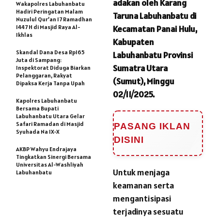
adakan oleh Karang
Wakapolres Labuhanbatu
Hadiri Peringatan Malam
Taruna Labuhanbatu di
Nuzulul Qur’an 17 Ramadhan
1447 H di Masjid Raya Al-
Kecamatan Panai Hulu,
Ikhlas
Kabupaten
Skandal Dana Desa Rp165
Labuhanbatu Provinsi
Juta di Sampang:
Sumatra Utara
Inspektorat Diduga Biarkan
Pelanggaran, Rakyat
(Sumut), Minggu
Dipaksa Kerja Tanpa Upah
02/11/2025.
Kapolres Labuhanbatu
Bersama Bupati
Labuhanbatu Utara Gelar
Safari Ramadan di Masjid
PASANG IKLAN
Syuhada Na IX-X
DISINI
AKBP Wahyu Endrajaya
Tingkatkan Sinergi Bersama
Universitas Al-Washliyah
Untuk menjaga
Labuhanbatu
keamanan serta
mengantisipasi
terjadinya sesuatu