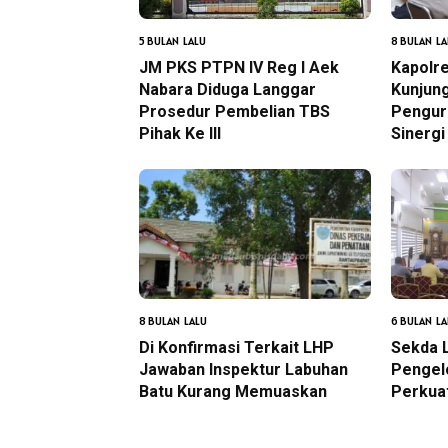
5 BULAN LALU
8 BULAN LA
JM PKS PTPN IV Reg I Aek
Kapolr
Nabara Diduga Langgar
Kunjung
Prosedur Pembelian TBS
Pengur
Pihak Ke III
Sinerg
8 BULAN LALU
6 BULAN LA
Di Konfirmasi Terkait LHP
Sekda 
Jawaban Inspektur Labuhan
Pengel
Batu Kurang Memuaskan
Perkua