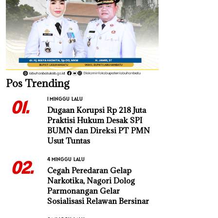
Pos Trending
1 MINGGU LALU
01.
Dugaan Korupsi Rp 218 Juta
Praktisi Hukum Desak SPI
BUMN dan Direksi PT PMN
Usut Tuntas
4 MINGGU LALU
02.
Cegah Peredaran Gelap
Narkotika, Nagori Dolog
Parmonangan Gelar
Sosialisasi Relawan Bersinar