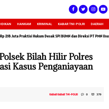
IDIKAN
HANKAM
KRIMINAL
KABAR TNI-POLRI
DAERAH
kum Desak SPI BUMN dan Direksi PT PMN Usut Tuntas
LSM KCBI 
lsek Bilah Hilir Polres
asi Kasus Penganiayaan
0
379
KABAR
KABAR TNI-POLRI