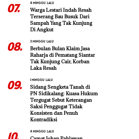
4 MINGGU LALU
07.
Warga Lestari Indah Resah
Terserang Bau Busuk Dari
Sampah Yang Tak Kunjung
Di Angkut
3 MINGGU LALU
08.
Berbulan Bulan Klaim Jasa
Raharja di Pematang Siantar
Tak Kunjung Cair, Korban
Laka Resah
1 MINGGU LALU
09.
Sidang Sengketa Tanah di
PN Sidikalang: Kuasa Hukum
Tergugat Sebut Keterangan
Saksi Penggugat Tidak
Konsisten dan Penuh
Kontradiksi
4 MINGGU LALU
10.
Camat Johan Pahlawan