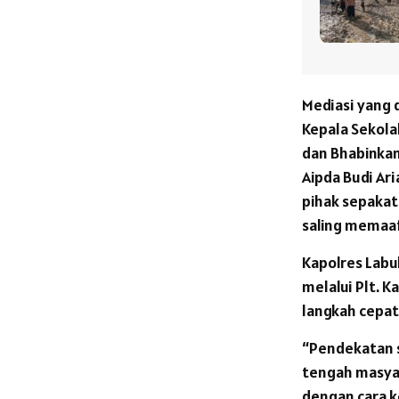
Mediasi yang d
Kepala Sekolah
dan Bhabinkam
Aipda Budi Ar
pihak sepakat
saling memaa
Kapolres Labu
melalui Plt. K
langkah cepat
“Pendekatan s
tengah masyar
dengan cara k