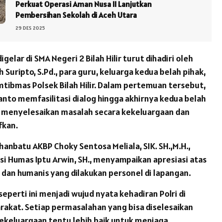
Perkuat Operasi Aman Nusa II Lanjutkan
Pembersihan Sekolah di Aceh Utara
29 DES 2025
igelar di SMA Negeri 2 Bilah Hilir turut dihadiri oleh
 Suripto, S.Pd., para guru, keluarga kedua belah pihak,
tibmas Polsek Bilah Hilir. Dalam pertemuan tersebut,
ianto memfasilitasi dialog hingga akhirnya kedua belah
 menyelesaikan masalah secara kekeluargaan dan
fkan.
hanbatu AKBP Choky Sentosa Meliala, SIK. SH.,M.H.,
asi Humas Iptu Arwin, SH., menyampaikan apresiasi atas
 dan humanis yang dilakukan personel di lapangan.
eperti ini menjadi wujud nyata kehadiran Polri di
akat. Setiap permasalahan yang bisa diselesaikan
ekeluargaan tentu lebih baik untuk menjaga