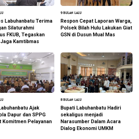
LU
9 BULAN LALU
es Labuhanbatu Terima
Respon Cepat Laporan Warga,
an Silaturahmi
Polsek Bilah Hulu Lakukan Giat
us FKUB, Tegaskan
GSN di Dusun Mual Mas
i Jaga Kamtibmas
LU
8 BULAN LALU
Labuhanbatu Ajak
Bupati Labuhanbatu Hadiri
ola Dapur dan SPPG
sekaligus menjadi
t Komitmen Pelayanan
Narasumber Dalam Acara
Dialog Ekonomi UMKM