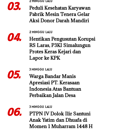
2 MINGGU LALU
03.
Peduli Kesehatan Karyawan
Pabrik Mesin Tenera Gelar
Aksi Donor Darah Mandiri
2 MINGGU LALU
04.
Hentikan Pengusutan Korupsi
RS Laras, P3KI Simalungun
Protes Keras Kejari dan
Lapor ke KPK
3 MINGGU LALU
05.
Warga Bandar Manis
Apresiasi PT. Kerasaan
Indonesia Atas Bantuan
Perbaikan Jalan Desa
3 MINGGU LALU
06.
PTPN IV Dolok Ilir Santuni
Anak Yatim dan Dhuafa di
Momen 1 Muharram 1448 H