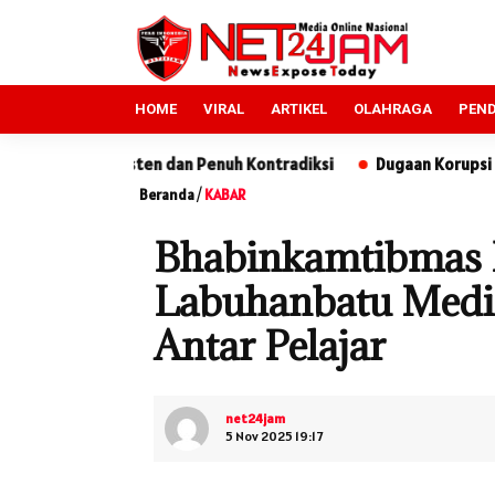
HOME
VIRAL
ARTIKEL
OLAHRAGA
PEND
an Penuh Kontradiksi
Dugaan Korupsi Rp 218 Juta Praktisi Hu
Beranda
/
KABAR
Bhabinkamtibmas Po
Labuhanbatu Medi
Antar Pelajar
net24jam
5 Nov 2025 19:17