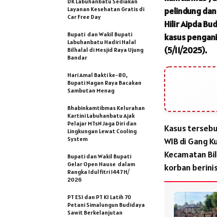
DK Labuhanbatu Sediakan
Layanan Kesehatan Gratis di
pelindung da
Car Free Day
Hilir Aipda B
Bupati dan Wakil Bupati
kasus pengania
Labuhanbatu Hadiri Halal
(5/11/2025).
Bilhalal di Mesjid Raya Ujung
Bandar
Hari Amal Bakti ke-80,
Bupati Nagan Raya Bacakan
Sambutan Menag
Bhabinkamtibmas Kelurahan
Kartini Labuhanbatu Ajak
Pelajar MTsN Jaga Diri dan
Kasus tersebu
Lingkungan Lewat Cooling
System
WIB di Gang K
Kecamatan Bil
Bupati dan Wakil Bupati
Gelar Open Hause dalam
korban berinis
Rangka Idulfitri 1447 H/
2026
PT ESI dan PT KI Latih 70
Petani Simalungun Budidaya
Sawit Berkelanjutan