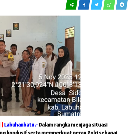
||
Labuhanbatu.-
Dalam rangka menjaga situasi
g kondusif serta memperkuat peran Polri sebagai