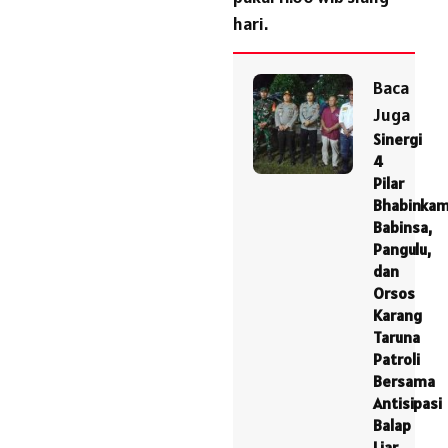
hari.
Baca
Juga
Sinergi
4
Pilar
Bhabinkam
Babinsa,
Pangulu,
dan
Orsos
Karang
Taruna
Patroli
Bersama
Antisipasi
Balap
Liar