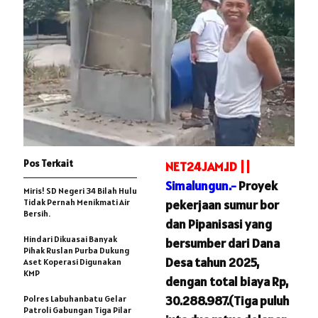
Pos Terkait
NET24JAM.ID ||
Simalungun.-
Proyek
Miris! SD Negeri 34 Bilah Hulu
Tidak Pernah Menikmati Air
pekerjaan sumur bor
Bersih.
dan Pipanisasi yang
Hindari Dikuasai Banyak
bersumber dari Dana
Pihak Ruslan Purba Dukung
Desa tahun 2025,
Aset Koperasi Digunakan
KMP
dengan total biaya Rp,
30.288.987.(Tiga puluh
Polres Labuhanbatu Gelar
Patroli Gabungan Tiga Pilar