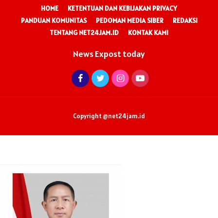
HOME
KETENTUAN DAN KEBIJAKAN PRIVACY
PANDUAN KOMUNITAS
PEDOMAN MEDIA SIBER
REDAKSI
TENTANG NET24JAM.ID
KONTAK KAMI
News Expost today
Copyright @net24jam.id