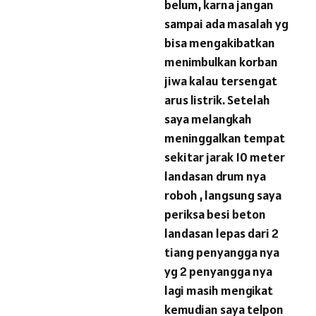
belum, karna jangan
sampai ada masalah yg
bisa mengakibatkan
menimbulkan korban
jiwa kalau tersengat
arus listrik. Setelah
saya melangkah
meninggalkan tempat
sekitar jarak 10 meter
landasan drum nya
roboh , langsung saya
periksa besi beton
landasan lepas dari 2
tiang penyangga nya
yg 2 penyangga nya
lagi masih mengikat
kemudian saya telpon