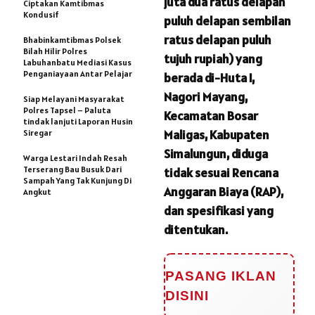
juta dua ratus delapan
Ciptakan Kamtibmas
Kondusif
puluh delapan sembilan
ratus delapan puluh
Bhabinkamtibmas Polsek
Bilah Hilir Polres
tujuh rupiah) yang
Labuhanbatu Mediasi Kasus
Penganiayaan Antar Pelajar
berada di-Huta I,
Nagori Mayang,
Siap Melayani Masyarakat
Polres Tapsel – Paluta
Kecamatan Bosar
tindak lanjuti Laporan Husin
Maligas, Kabupaten
Siregar
Simalungun, diduga
Warga Lestari Indah Resah
Terserang Bau Busuk Dari
tidak sesuai Rencana
Sampah Yang Tak Kunjung Di
Anggaran Biaya (RAP),
Angkut
dan spesifikasi yang
ditentukan.
PASANG IKLAN
DISINI