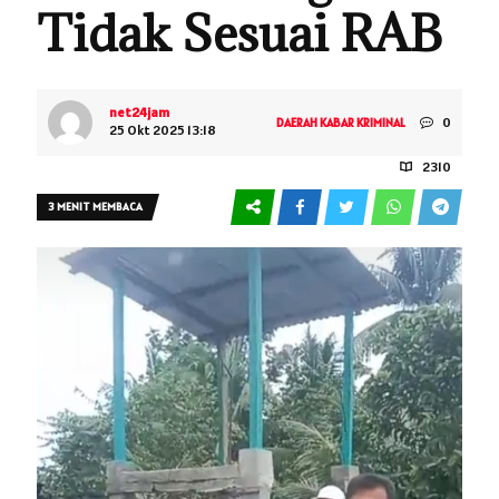
Tidak Sesuai RAB
net24jam
0
DAERAH
KABAR
KRIMINAL
25 Okt 2025 13:18
2310
3 MENIT MEMBACA