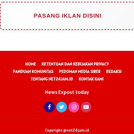
PASANG IKLAN DISINI
HOME
KETENTUAN DAN KEBIJAKAN PRIVACY
PANDUAN KOMUNITAS
PEDOMAN MEDIA SIBER
REDAKSI
TENTANG NET24JAM.ID
KONTAK KAMI
News Expost today
Copyright @net24jam.id