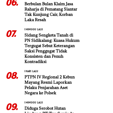
06.
Berbulan Bulan Klaim Jasa
Raharja di Pematang Siantar
Tak Kunjung Cair, Korban
Laka Resah
1 MINGGU LALU
07.
Sidang Sengketa Tanah di
PN Sidikalang: Kuasa Hukum
Tergugat Sebut Keterangan
Saksi Penggugat Tidak
Konsisten dan Penuh
Kontradiksi
1 HARI LALU
08.
PTPN IV Regional 2 Kebun
Mayang Resmi Laporkan
Pelaku Penjarahan Aset
Negara ke Polsek
1 MINGGU LALU
09.
Diduga Serobot Hutan