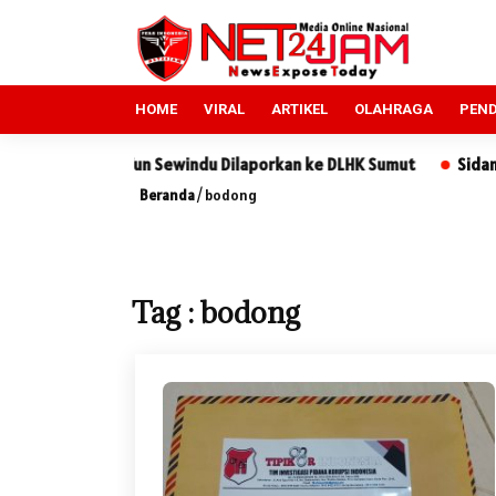
HOME
VIRAL
ARTIKEL
OLAHRAGA
PEND
g, PT Tun Sewindu Dilaporkan ke DLHK Sumut
Sidang Sengketa
Beranda
/
bodong
Tag : bodong