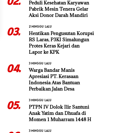
02.
Peduli Kesehatan Karyawan
Pabrik Mesin Tenera Gelar
Aksi Donor Darah Mandiri
2 MINGGU LALU
03.
Hentikan Pengusutan Korupsi
RS Laras, P3KI Simalungun
Protes Keras Kejari dan
Lapor ke KPK
3 MINGGU LALU
04.
Warga Bandar Manis
Apresiasi PT. Kerasaan
Indonesia Atas Bantuan
Perbaikan Jalan Desa
3 MINGGU LALU
05.
PTPN IV Dolok Ilir Santuni
Anak Yatim dan Dhuafa di
Momen 1 Muharram 1448 H
3 MINGGU LALU