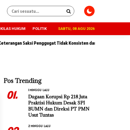
KILAS HUKUM
POLITIK
SABTU, 08 AGU 2026
 Saksi Penggugat Tidak Konsisten dan Penuh Kontradiksi
Dug
Pos Trending
1 MINGGU LALU
01.
Dugaan Korupsi Rp 218 Juta
Praktisi Hukum Desak SPI
BUMN dan Direksi PT PMN
Usut Tuntas
2 MINGGU LALU