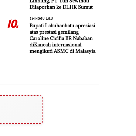
Lindung, PT Tun Sewindu
Dilaporkan ke DLHK Sumut
2 MINGGU LALU
10.
Bupati Labuhanbatu apresiasi
atas prestasi gemilang
Caroline Cicilia BR Nababan
diKancah internasional
mengikuti ASMC di Malasyia