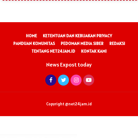
HOME
KETENTUAN DAN KEBIJAKAN PRIVACY
PANDUAN KOMUNITAS
PEDOMAN MEDIA SIBER
REDAKSI
TENTANG NET24JAM.ID
KONTAK KAMI
News Expost today
Copyright @net24jam.id