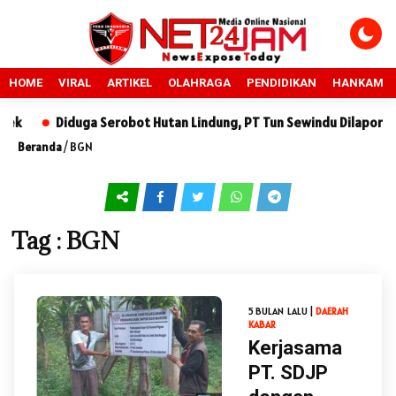
HOME
VIRAL
ARTIKEL
OLAHRAGA
PENDIDIKAN
HANKAM
Diduga Serobot Hutan Lindung, PT Tun Sewindu Dilaporkan k
Beranda
/
BGN
Tag : BGN
5 BULAN LALU |
DAERAH
KABAR
Kerjasama
PT. SDJP