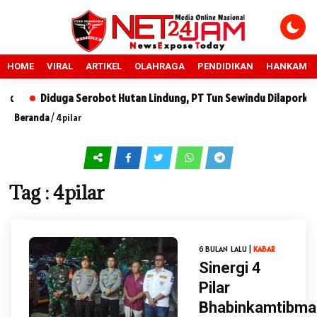
HOME
VIRAL
ARTIKEL
OLAHRAGA
PENDIDIKAN
HANKAM
Diduga Serobot Hutan Lindung, PT Tun Sewindu Dilaporkan k
Beranda
/
4pilar
Tag : 4pilar
6 BULAN LALU |
KABAR
Sinergi 4
Pilar
Bhabinkamtibma