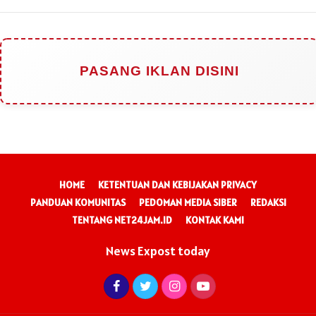
PASANG IKLAN DISINI
HOME
KETENTUAN DAN KEBIJAKAN PRIVACY
PANDUAN KOMUNITAS
PEDOMAN MEDIA SIBER
REDAKSI
TENTANG NET24JAM.ID
KONTAK KAMI
News Expost today