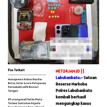
Pos Terkait
NET24JAM.ID ||
Labuhanbatu.–
Satuan
Manajemen Kebun Bandar
Betsy Gelar Acara Pelepasan
Reserse Narkoba
Purnabakti APK Bestari
Polres Labuhanbatu
Tarigan
kembali berhasil
85 orang Anak Yatim Piatu
mengungkap kasus
Terima Santunan Kepala
Desa Kampung Baru Ahmad