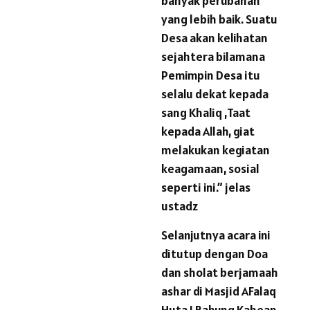
banyak perubahan
yang lebih baik. Suatu
Desa akan kelihatan
sejahtera bilamana
Pemimpin Desa itu
selalu dekat kepada
sang Khaliq ,Taat
kepada Allah, giat
melakukan kegiatan
keagamaan, sosial
seperti ini.” jelas
ustadz
Selanjutnya acara ini
ditutup dengan Doa
dan sholat berjamaah
ashar di Masjid AFalaq
Huta I Bahung Kahean