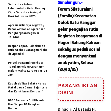
Simalungun.-
Sat Lantas Polres
Labuhanbatu Gelar Hening
Forum Silaturahmi
Cipta Serentak Peringati
(Forsila) Kecamatan
Hari Pahlawan 2025
Dolok Batu Nanggar
Apresiasi Kinerja Pegawai,
gelar pengajian rutin
Rutan Ambon Anugerahkan
Penghargaan Pegawai
Kegiatan keagamaan di
Teladan
Nagori Bahung Kahean
Respon Cepat, Polsek Bilah
sekaligus peduli sosial
Hulu Grebek Sarang Narkoba
di Sigambal
dengan menyantuni
anak yatim, Selasa
Polsek Panai Hilir Berhasil
Tangkap Pelaku Curanmor,
(28/10/25)
Dalam Waktu Kurang dari 24
Jam
Kapolsek Tiga Balata Harap
PASANG IKLAN
Natal bawa Damai Sejahtera
dan Kamtibmas Kondusif
DISINI
BPBD Bersama DLH Dishub
Dan Satpol PP Pangkas
Pohon
Dihadiri Al Ustadz H.