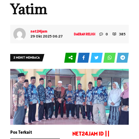
Yatim
net24jam
0
385
DAERAH
RELIGI
29 Okt 2025 06:27
2 MENIT MEMBACA
Pos Terkait
NET24JAM ID ||