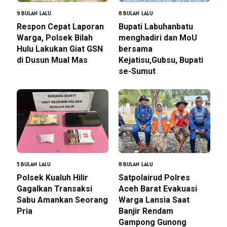
9 BULAN LALU
8 BULAN LALU
Respon Cepat Laporan
Bupati Labuhanbatu
Warga, Polsek Bilah
menghadiri dan MoU
Hulu Lakukan Giat GSN
bersama
di Dusun Mual Mas
Kejatisu,Gubsu, Bupati
se-Sumut
5 BULAN LALU
8 BULAN LALU
Polsek Kualuh Hilir
Satpolairud Polres
Gagalkan Transaksi
Aceh Barat Evakuasi
Sabu Amankan Seorang
Warga Lansia Saat
Pria
Banjir Rendam
Gampong Gunong