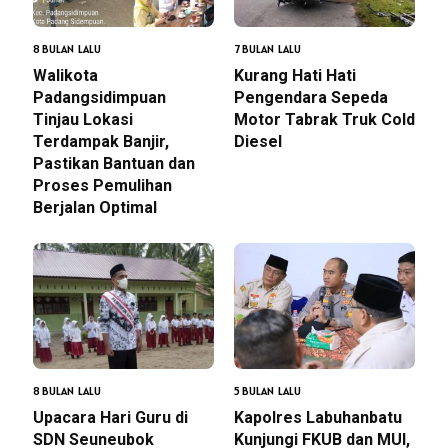
8 BULAN LALU
7 BULAN LALU
Walikota
Kurang Hati Hati
Padangsidimpuan
Pengendara Sepeda
Tinjau Lokasi
Motor Tabrak Truk Cold
Terdampak Banjir,
Diesel
Pastikan Bantuan dan
Proses Pemulihan
Berjalan Optimal
8 BULAN LALU
5 BULAN LALU
Upacara Hari Guru di
Kapolres Labuhanbatu
SDN Seuneubok
Kunjungi FKUB dan MUI,