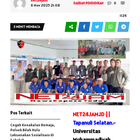
net24jam
0
DAERAH
PENDIDIKAN
6 Nov 2025 21:08
1124
2 MENIT MEMBACA
Pos Terkait
NET24JAM.ID ||
Tapanuli Selatan.-
Cegah Kenakalan Remaja,
Polsek Bilah Hulu
Universitas
Laksanakan Sosialisasi di
Muhammadiyah
Sekolah