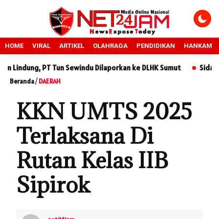
HOME
VIRAL
ARTIKEL
OLAHRAGA
PENDIDIKAN
HANKAM
PT Tun Sewindu Dilaporkan ke DLHK Sumut
Sidang Sengketa Ta
Beranda
/
DAERAH
KKN UMTS 2025
Terlaksana Di
Rutan Kelas IIB
Sipirok