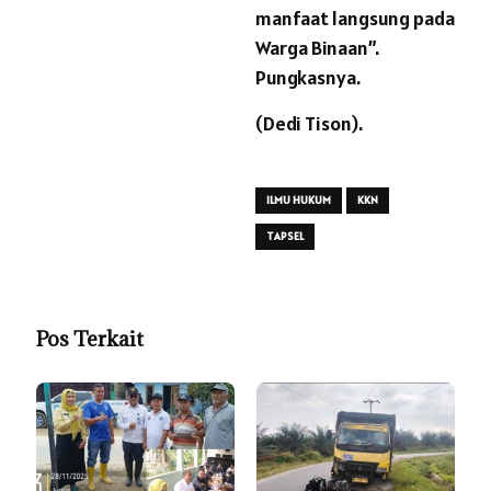
manfaat langsung pada
Warga Binaan”.
Pungkasnya.
(Dedi Tison).
ILMU HUKUM
KKN
TAPSEL
Pos Terkait