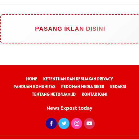
PASANG IKLAN DISINI
HOME
KETENTUAN DAN KEBIJAKAN PRIVACY
PANDUAN KOMUNITAS
PEDOMAN MEDIA SIBER
REDAKSI
TENTANG NET24JAM.ID
KONTAK KAMI
News Expost today