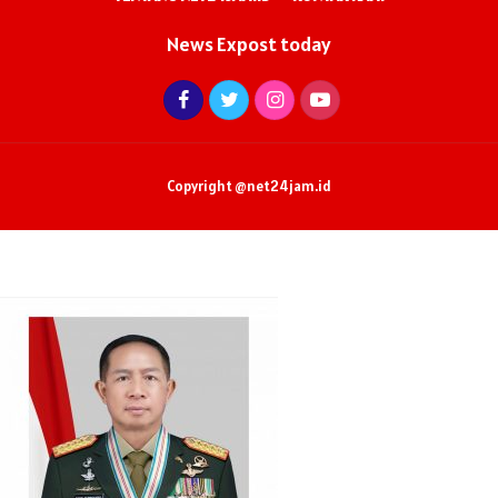
News Expost today
Copyright @net24jam.id