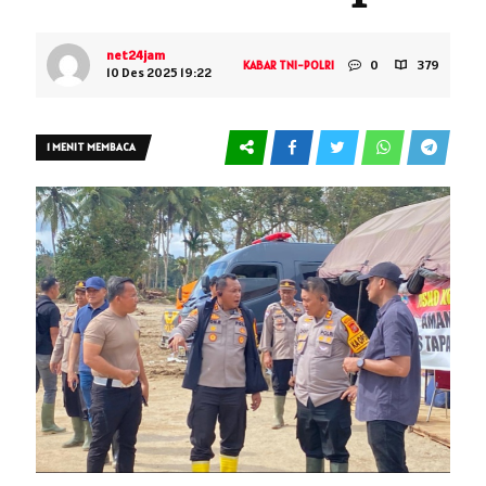
net24jam
0
379
KABAR TNI-POLRI
10 Des 2025 19:22
1 MENIT MEMBACA