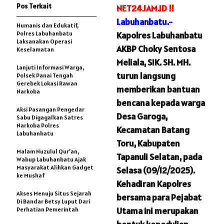
Pos Terkait
NET24JAM.ID !!
Labuhanbatu.-
Humanis dan Edukatif,
Polres Labuhanbatu
Kapolres Labuhanbatu
Laksanakan Operasi
AKBP Choky Sentosa
Keselamatan
Meliala, SIK. SH. MH.
Lanjuti Informasi Warga,
turun langsung
Polsek Panai Tengah
Gerebek Lokasi Rawan
memberikan bantuan
Narkoba
bencana kepada warga
Aksi Pasangan Pengedar
Desa Garoga,
Sabu Digagalkan Satres
Narkoba Polres
Kecamatan Batang
Labuhanbatu
Toru, Kabupaten
Malam Nuzulul Qur’an,
Tapanuli Selatan, pada
Wabup Labuhanbatu Ajak
Masyarakat Alihkan Gadget
Selasa (09/12/2025).
ke Mushaf
Kehadiran Kapolres
Akses Menuju Situs Sejarah
bersama para Pejabat
Di Bandar Betsy Luput Dari
Utama ini merupakan
Perhatian Pemerintah