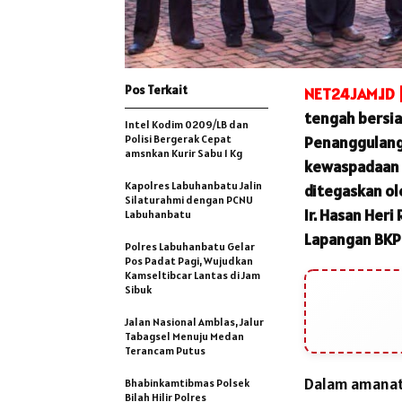
Pos Terkait
NET24JAM.ID 
tengah bersia
Intel Kodim 0209/LB dan
Polisi Bergerak Cepat
Penanggulang
amsnkan Kurir Sabu 1 Kg
kewaspadaan 
Kapolres Labuhanbatu Jalin
ditegaskan ol
Silaturahmi dengan PCNU
Ir. Hasan Her
Labuhanbatu
Lapangan BKPP,
Polres Labuhanbatu Gelar
Pos Padat Pagi, Wujudkan
Kamseltibcar Lantas di Jam
Sibuk
Jalan Nasional Amblas, Jalur
Tabagsel Menuju Medan
Terancam Putus
​Dalam amana
Bhabinkamtibmas Polsek
Bilah Hilir Polres