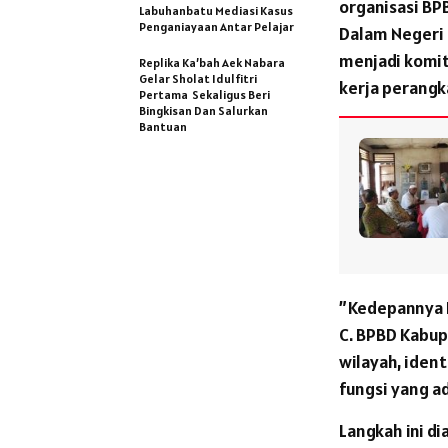
organisasi BP
Labuhanbatu Mediasi Kasus
Penganiayaan Antar Pelajar
Dalam Negeri 
menjadi komi
Replika Ka’bah Aek Nabara
Gelar Sholat Idulfitri
kerja perang
Pertama Sekaligus Beri
Bingkisan Dan Salurkan
Bantuan
​”Kedepannya B
C. BPBD Kabu
wilayah, iden
fungsi yang ad
Langkah ini d