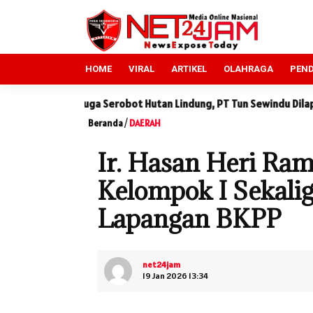
HOME
VIRAL
ARTIKEL
OLAHRAGA
PEND
erobot Hutan Lindung, PT Tun Sewindu Dilaporkan ke DLHK Sumut
Beranda
/
DAERAH
Ir. Hasan Heri Ra
Kelompok I Sekalig
Lapangan BKPP
net24jam
19 Jan 2026 13:34