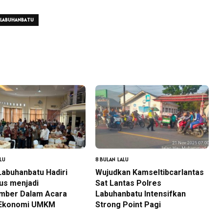
 LABUHANBATU
LU
8 BULAN LALU
Labuhanbatu Hadiri
Wujudkan Kamseltibcarlantas
us menjadi
Sat Lantas Polres
mber Dalam Acara
Labuhanbatu Intensifkan
 Ekonomi UMKM
Strong Point Pagi