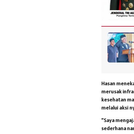
​Hasan menek
merusak infra
kesehatan mas
melalui aksi n
​”Saya mengaj
sederhana na