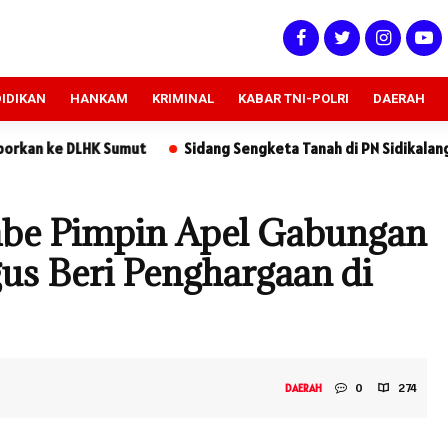
IDIKAN
HANKAM
KRIMINAL
KABAR TNI-POLRI
DAERAH
Sidang Sengketa Tanah di PN Sidikalang: Kuasa Hukum Tergug
mbe Pimpin Apel Gabungan
us Beri Penghargaan di
0
274
DAERAH