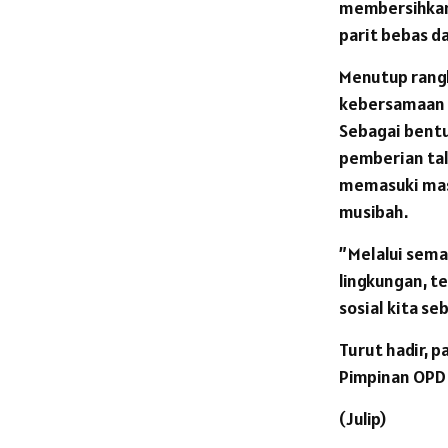
membersihkan 
parit bebas d
Menutup rang
kebersamaan 
Sebagai bentu
pemberian tal
memasuki mas
musibah.
​”Melalui sem
lingkungan, t
sosial kita s
Turut hadir, p
Pimpinan OPD 
(Julip)