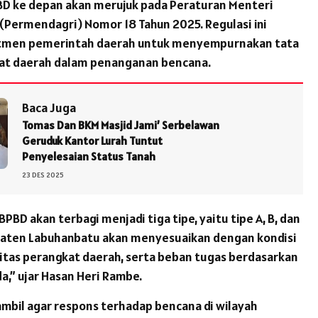
BD ke depan akan merujuk pada Peraturan Menteri
(Permendagri) Nomor 18 Tahun 2025. Regulasi ini
tmen pemerintah daerah untuk menyempurnakan tata
kat daerah dalam penanganan bencana.
Baca Juga
Tomas Dan BKM Masjid Jami’ Serbelawan
Geruduk Kantor Lurah Tuntut
Penyelesaian Status Tanah
23 DES 2025
PBD akan terbagi menjadi tiga tipe, yaitu tipe A, B, dan
paten Labuhanbatu akan menyesuaikan dengan kondisi
titas perangkat daerah, serta beban tugas berdasarkan
a,” ujar Hasan Heri Rambe.
iambil agar respons terhadap bencana di wilayah