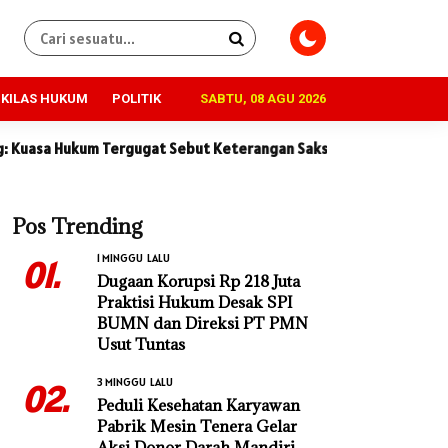
KILAS HUKUM
POLITIK
SABTU, 08 AGU 2026
at Sebut Keterangan Saksi Penggugat Tidak Konsisten dan Penuh 
Pos Trending
1 MINGGU LALU
01.
Dugaan Korupsi Rp 218 Juta
Praktisi Hukum Desak SPI
BUMN dan Direksi PT PMN
Usut Tuntas
3 MINGGU LALU
02.
Peduli Kesehatan Karyawan
Pabrik Mesin Tenera Gelar
Aksi Donor Darah Mandiri