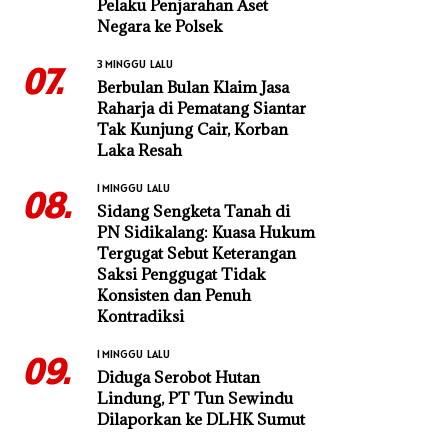
Pelaku Penjarahan Aset
Negara ke Polsek
3 MINGGU LALU
07.
Berbulan Bulan Klaim Jasa
Raharja di Pematang Siantar
Tak Kunjung Cair, Korban
Laka Resah
1 MINGGU LALU
08.
Sidang Sengketa Tanah di
PN Sidikalang: Kuasa Hukum
Tergugat Sebut Keterangan
Saksi Penggugat Tidak
Konsisten dan Penuh
Kontradiksi
1 MINGGU LALU
09.
Diduga Serobot Hutan
Lindung, PT Tun Sewindu
Dilaporkan ke DLHK Sumut