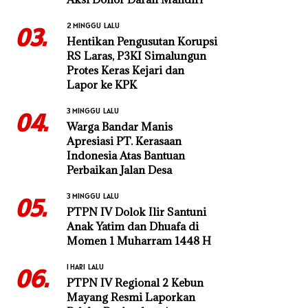
2 MINGGU LALU
03.
Hentikan Pengusutan Korupsi
RS Laras, P3KI Simalungun
Protes Keras Kejari dan
Lapor ke KPK
3 MINGGU LALU
04.
Warga Bandar Manis
Apresiasi PT. Kerasaan
Indonesia Atas Bantuan
Perbaikan Jalan Desa
3 MINGGU LALU
05.
PTPN IV Dolok Ilir Santuni
Anak Yatim dan Dhuafa di
Momen 1 Muharram 1448 H
1 HARI LALU
06.
PTPN IV Regional 2 Kebun
Mayang Resmi Laporkan