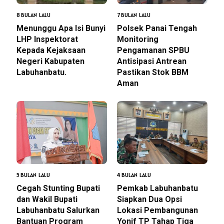
8 BULAN LALU
7 BULAN LALU
Menunggu Apa Isi Bunyi
Polsek Panai Tengah
LHP Inspektorat
Monitoring
Kepada Kejaksaan
Pengamanan SPBU
Negeri Kabupaten
Antisipasi Antrean
Labuhanbatu.
Pastikan Stok BBM
Aman
5 BULAN LALU
4 BULAN LALU
Cegah Stunting Bupati
Pemkab Labuhanbatu
dan Wakil Bupati
Siapkan Dua Opsi
Labuhanbatu Salurkan
Lokasi Pembangunan
Bantuan Program
Yonif TP Tahap Tiga