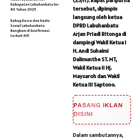
(25/11). Rapat paripurna
Kabupaten Labuhanbatu ke-
tersebut, dipimpin
80 Tahun 2025
langsung oleh ketua
Kabag Kesra dan Kadis
DPRD Labuhanbatu
Sosial Labuhanbatu
Bungkam di konfirmasi
Arjan Priadi Ritonga di
terkait KIP.
dampingi Wakil Ketua I
H. Andi Suhaimi
Dalimunthe ST. MT,
Wakil Ketua II Hj.
Maysaroh dan Wakil
Ketua III Saptono.
PASANG IKLAN
DISINI
Dalam sambutannya,