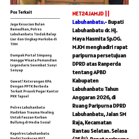
Pos Terkait
NET24JAM.ID ||
Labuhanbatu.-
Bupati
Jaga Kesucian Bulan
Ramadhan, Polres
Labuhanbatu dr. Hj.
Labuhanbatu Tindak Balap
Maya Hasmita Sp.OG.
Liar dan Ungkap Narkoba di
THM
M.KM menghadiri rapat
paripurna persetujuan
Dampak Portal Simpang
Mangga Wisata Pemandian
DPRD atas Ranperda
Legendaris Swembat Sunyi
Senyap
tentang APBD
Kabupaten
Gawat! Keterangan KPA
Dengan PPTK Berbeda
Labuhanbatu Tahun
Terkait Proyek Pagar Kantor
PKK Tapsel
Anggaran 2026, di
Ruang Paripurna DPRD
Polres Labuhanbatu
Hadirkan Trauma Healing
Labuhanbatu, Jalan SM
Untuk Fauzan Korban
Raja, Kecamatan
Bullying di Media Sosial
Rantau Selatan. Selasa
Kapolres Labuhanbatu
Hadiri Syukuran HUT