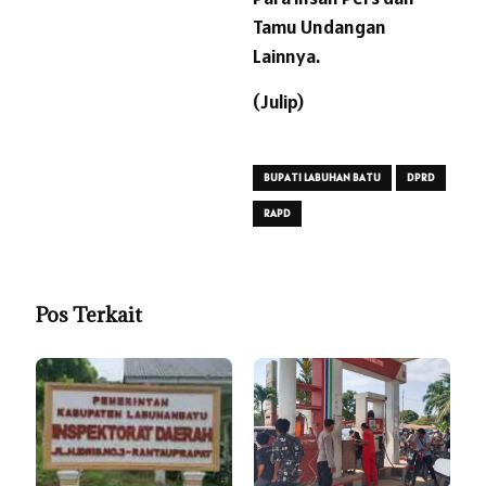
Tamu Undangan
Lainnya.
(Julip)
BUPATI LABUHAN BATU
DPRD
RAPD
Pos Terkait