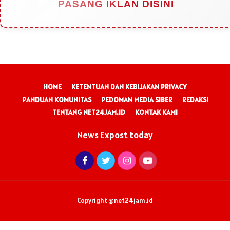
PASANG IKLAN DISINI
HOME
KETENTUAN DAN KEBIJAKAN PRIVACY
PANDUAN KOMUNITAS
PEDOMAN MEDIA SIBER
REDAKSI
TENTANG NET24JAM.ID
KONTAK KAMI
News Expost today
Copyright @net24jam.id