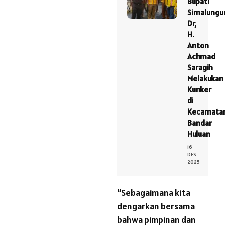
Bupati
Simalungu
Dr,
H.
Anton
Achmad
Saragih
Melakukan
Kunker
di
Kecamata
Bandar
Huluan
16
DES
2025
“Sebagaimana kita
dengarkan bersama
bahwa pimpinan dan