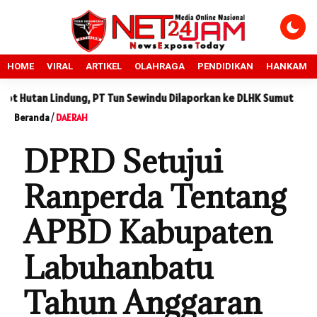
HOME
VIRAL
ARTIKEL
OLAHRAGA
PENDIDIKAN
HANKAM
g, PT Tun Sewindu Dilaporkan ke DLHK Sumut
Sidang Sengketa
Beranda
/
DAERAH
DPRD Setujui
Ranperda Tentang
APBD Kabupaten
Labuhanbatu
Tahun Anggaran