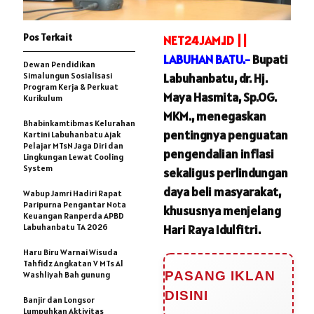
Pos Terkait
NET24JAM.ID ||
LABUHAN BATU.-
Bupati
Dewan Pendidikan
Simalungun Sosialisasi
Labuhanbatu, dr. Hj.
Program Kerja & Perkuat
Maya Hasmita, Sp.OG.
Kurikulum
MKM., menegaskan
Bhabinkamtibmas Kelurahan
pentingnya penguatan
Kartini Labuhanbatu Ajak
Pelajar MTsN Jaga Diri dan
pengendalian inflasi
Lingkungan Lewat Cooling
System
sekaligus perlindungan
daya beli masyarakat,
Wabup Jamri Hadiri Rapat
Paripurna Pengantar Nota
khususnya menjelang
Keuangan Ranperda APBD
Labuhanbatu TA 2026
Hari Raya Idulfitri.
Haru Biru Warnai Wisuda
Tahfidz Angkatan V MTs Al
PASANG IKLAN
Washliyah Bah gunung
DISINI
Banjir dan Longsor
Lumpuhkan Aktivitas