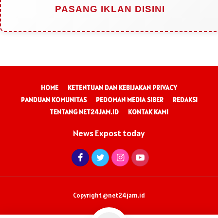
PASANG IKLAN DISINI
HOME
KETENTUAN DAN KEBIJAKAN PRIVACY
PANDUAN KOMUNITAS
PEDOMAN MEDIA SIBER
REDAKSI
TENTANG NET24JAM.ID
KONTAK KAMI
News Expost today
Copyright @net24jam.id