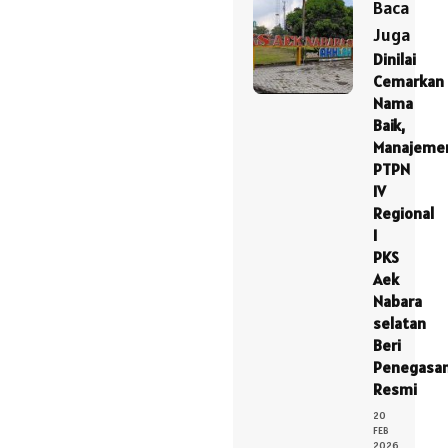
Baca
Juga
Dinilai
Cemarkan
Nama
Baik,
Manajeme
PTPN
IV
Regional
I
PKS
Aek
Nabara
selatan
Beri
Penegasa
Resmi
20
FEB
2026