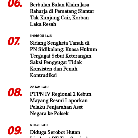
06.
Berbulan Bulan Klaim Jasa
Raharja di Pematang Siantar
Tak Kunjung Cair, Korban
Laka Resah
1 MINGGU LALU
07.
Sidang Sengketa Tanah di
PN Sidikalang: Kuasa Hukum
Tergugat Sebut Keterangan
Saksi Penggugat Tidak
Konsisten dan Penuh
Kontradiksi
22 JAM LALU
08.
PTPN IV Regional 2 Kebun
Mayang Resmi Laporkan
Pelaku Penjarahan Aset
Negara ke Polsek
6 HARI LALU
09.
Diduga Serobot Hutan