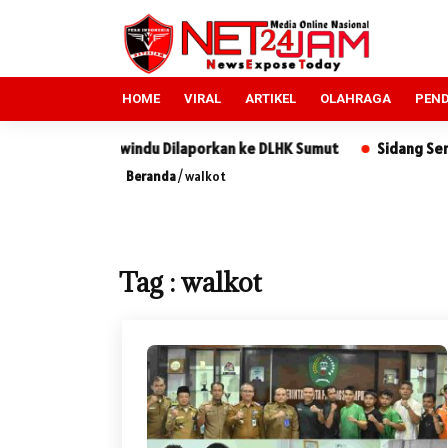
HOME
VIRAL
ARTIKEL
OLAHRAGA
PEND
T Tun Sewindu Dilaporkan ke DLHK Sumut
Sidang Sengketa Tan
Beranda
/
walkot
Tag : walkot