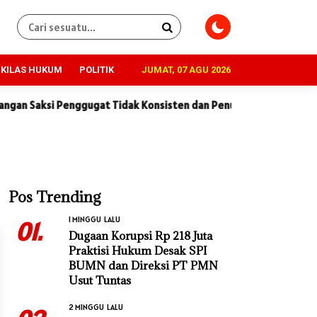
KILAS HUKUM
POLITIK
JUMAT, 07 AGU 2026
i Penggugat Tidak Konsisten dan Penuh Kontradiksi
Dugaan K
Pos Trending
1 MINGGU LALU
01.
Dugaan Korupsi Rp 218 Juta
Praktisi Hukum Desak SPI
BUMN dan Direksi PT PMN
Usut Tuntas
2 MINGGU LALU