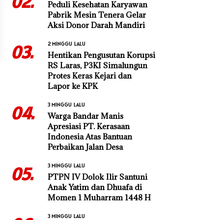
02.
Peduli Kesehatan Karyawan
Pabrik Mesin Tenera Gelar
Aksi Donor Darah Mandiri
2 MINGGU LALU
03.
Hentikan Pengusutan Korupsi
RS Laras, P3KI Simalungun
Protes Keras Kejari dan
Lapor ke KPK
3 MINGGU LALU
04.
Warga Bandar Manis
Apresiasi PT. Kerasaan
Indonesia Atas Bantuan
Perbaikan Jalan Desa
3 MINGGU LALU
05.
PTPN IV Dolok Ilir Santuni
Anak Yatim dan Dhuafa di
Momen 1 Muharram 1448 H
3 MINGGU LALU