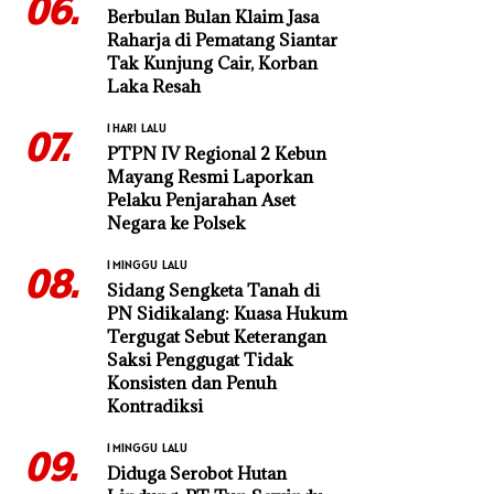
06.
Berbulan Bulan Klaim Jasa
Raharja di Pematang Siantar
Tak Kunjung Cair, Korban
Laka Resah
1 HARI LALU
07.
PTPN IV Regional 2 Kebun
Mayang Resmi Laporkan
Pelaku Penjarahan Aset
Negara ke Polsek
1 MINGGU LALU
08.
Sidang Sengketa Tanah di
PN Sidikalang: Kuasa Hukum
Tergugat Sebut Keterangan
Saksi Penggugat Tidak
Konsisten dan Penuh
Kontradiksi
1 MINGGU LALU
09.
Diduga Serobot Hutan