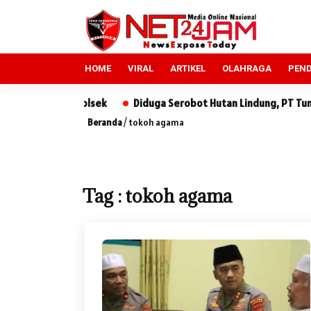
HOME
VIRAL
ARTIKEL
OLAHRAGA
PEND
ra ke Polsek
Diduga Serobot Hutan Lindung, PT Tun Sewindu 
Beranda
/
tokoh agama
Tag : tokoh agama