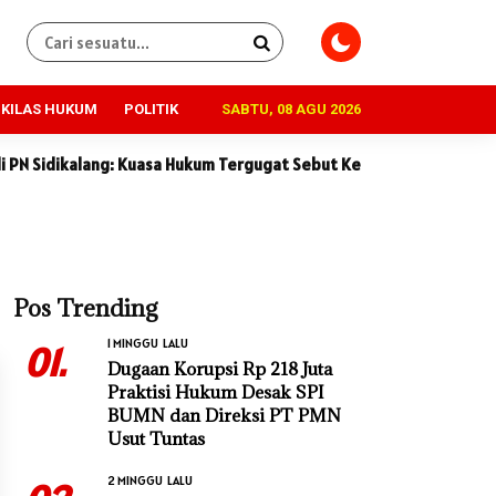
KILAS HUKUM
POLITIK
SABTU, 08 AGU 2026
alang: Kuasa Hukum Tergugat Sebut Keterangan Saksi Penggugat T
Pos Trending
1 MINGGU LALU
01.
Dugaan Korupsi Rp 218 Juta
Praktisi Hukum Desak SPI
BUMN dan Direksi PT PMN
Usut Tuntas
2 MINGGU LALU