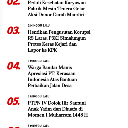
02.
Peduli Kesehatan Karyawan
Pabrik Mesin Tenera Gelar
Aksi Donor Darah Mandiri
2 MINGGU LALU
03.
Hentikan Pengusutan Korupsi
RS Laras, P3KI Simalungun
Protes Keras Kejari dan
Lapor ke KPK
3 MINGGU LALU
04.
Warga Bandar Manis
Apresiasi PT. Kerasaan
Indonesia Atas Bantuan
Perbaikan Jalan Desa
3 MINGGU LALU
05.
PTPN IV Dolok Ilir Santuni
Anak Yatim dan Dhuafa di
Momen 1 Muharram 1448 H
3 MINGGU LALU