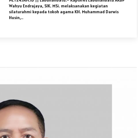
NET24JAM.ID || Labuhanbatu.– Kapolres Labuhanbatu AKBP
Wahyu Endrajaya, SIK. MSi. melaksanakan kegiatan
silaturahmi kepada tokoh agama KH. Muhammad Darwis
Husin,..