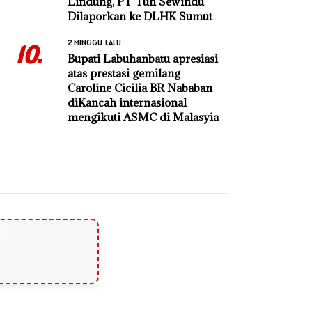
Lindung, PT Tun Sewindu
Dilaporkan ke DLHK Sumut
2 MINGGU LALU
10.
Bupati Labuhanbatu apresiasi
atas prestasi gemilang
Caroline Cicilia BR Nababan
diKancah internasional
mengikuti ASMC di Malasyia