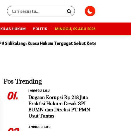
KILAS HUKUM
POLITIK
MINGGU, 09 AGU 2026
ang: Kuasa Hukum Tergugat Sebut Keterangan Saksi Penggugat Tid
Pos Trending
1 MINGGU LALU
01.
Dugaan Korupsi Rp 218 Juta
Praktisi Hukum Desak SPI
BUMN dan Direksi PT PMN
Usut Tuntas
3 MINGGU LALU