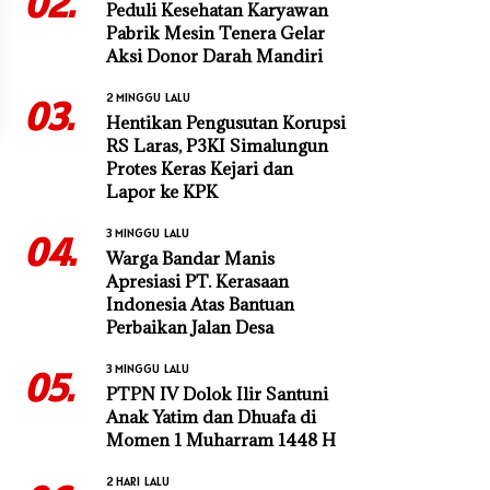
02.
Peduli Kesehatan Karyawan
Pabrik Mesin Tenera Gelar
Aksi Donor Darah Mandiri
2 MINGGU LALU
03.
Hentikan Pengusutan Korupsi
RS Laras, P3KI Simalungun
Protes Keras Kejari dan
Lapor ke KPK
3 MINGGU LALU
04.
Warga Bandar Manis
Apresiasi PT. Kerasaan
Indonesia Atas Bantuan
Perbaikan Jalan Desa
3 MINGGU LALU
05.
PTPN IV Dolok Ilir Santuni
Anak Yatim dan Dhuafa di
Momen 1 Muharram 1448 H
2 HARI LALU