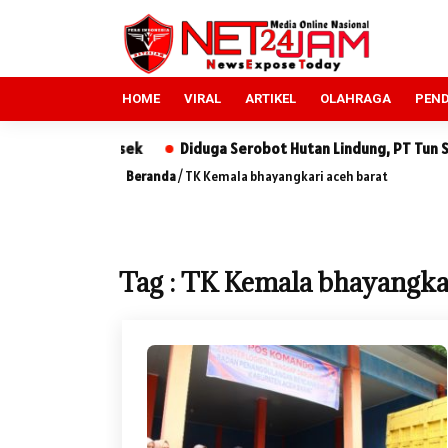
HOME
VIRAL
ARTIKEL
OLAHRAGA
PEND
 ke Polsek
Diduga Serobot Hutan Lindung, PT Tun Sewindu Di
Beranda
/
TK Kemala bhayangkari aceh barat
Tag : TK Kemala bhayangkar