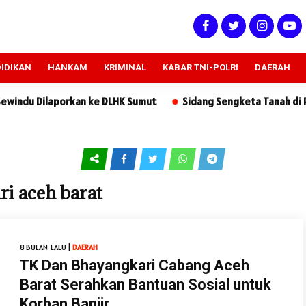
IDIKAN
HANKAM
KRIMINAL
KABAR TNI-POLRI
DAERAH
laporkan ke DLHK Sumut
Sidang Sengketa Tanah di PN Sidikal
i aceh barat
8 BULAN LALU |
DAERAH
TK Dan Bhayangkari Cabang Aceh
Barat Serahkan Bantuan Sosial untuk
Korban Banjir