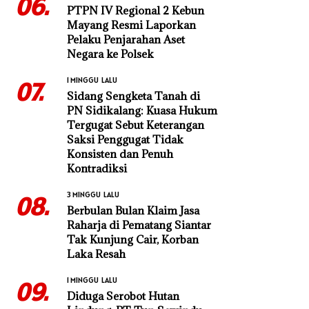
06.
PTPN IV Regional 2 Kebun
Mayang Resmi Laporkan
Pelaku Penjarahan Aset
Negara ke Polsek
1 MINGGU LALU
07.
Sidang Sengketa Tanah di
PN Sidikalang: Kuasa Hukum
Tergugat Sebut Keterangan
Saksi Penggugat Tidak
Konsisten dan Penuh
Kontradiksi
3 MINGGU LALU
08.
Berbulan Bulan Klaim Jasa
Raharja di Pematang Siantar
Tak Kunjung Cair, Korban
Laka Resah
1 MINGGU LALU
09.
Diduga Serobot Hutan