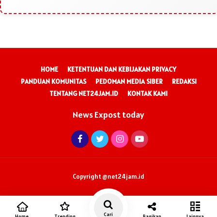
HOME
KETENTUAN DAN KEBIJAKAN PRIVACY
PANDUAN KOMUNITAS
PEDOMAN MEDIA SIBER
REDAKSI
TENTANG NET24JAM.ID
KONTAK KAMI
News Expost today
Copyright @net24jam.id
Cari
Home
Trending
Bagikan
Lainnya