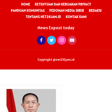
HOME
KETENTUAN DAN KEBIJAKAN PRIVACY
PANDUAN KOMUNITAS
PEDOMAN MEDIA SIBER
REDAKSI
TENTANG NET24JAM.ID
KONTAK KAMI
News Expost today
Copyright @net24jam.id