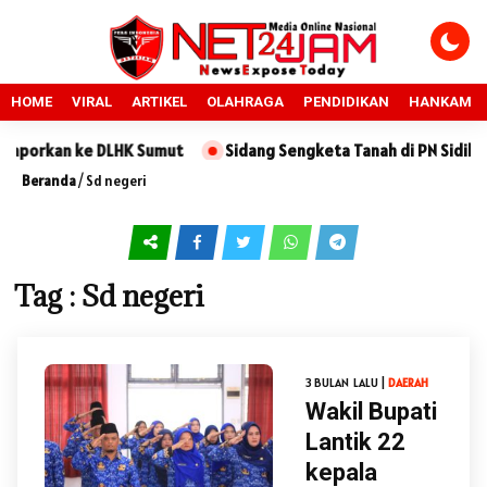
HOME
VIRAL
ARTIKEL
OLAHRAGA
PENDIDIKAN
HANKAM
porkan ke DLHK Sumut
Sidang Sengketa Tanah di PN Sidikalan
Beranda
/
Sd negeri
Tag : Sd negeri
3 BULAN LALU |
DAERAH
Wakil Bupati
Lantik 22
kepala