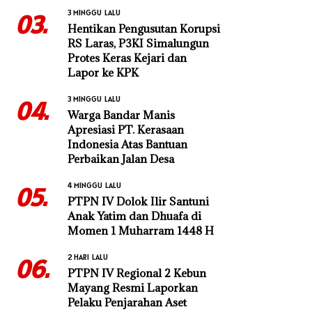
3 MINGGU LALU
03.
Hentikan Pengusutan Korupsi
RS Laras, P3KI Simalungun
Protes Keras Kejari dan
Lapor ke KPK
3 MINGGU LALU
04.
Warga Bandar Manis
Apresiasi PT. Kerasaan
Indonesia Atas Bantuan
Perbaikan Jalan Desa
4 MINGGU LALU
05.
PTPN IV Dolok Ilir Santuni
Anak Yatim dan Dhuafa di
Momen 1 Muharram 1448 H
2 HARI LALU
06.
PTPN IV Regional 2 Kebun
Mayang Resmi Laporkan
Pelaku Penjarahan Aset