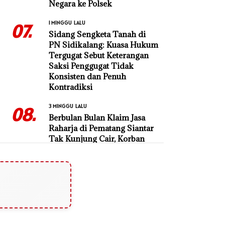
Negara ke Polsek
1 MINGGU LALU
07.
Sidang Sengketa Tanah di
PN Sidikalang: Kuasa Hukum
Tergugat Sebut Keterangan
Saksi Penggugat Tidak
Konsisten dan Penuh
Kontradiksi
3 MINGGU LALU
08.
Berbulan Bulan Klaim Jasa
Raharja di Pematang Siantar
Tak Kunjung Cair, Korban
Laka Resah
1 MINGGU LALU
09.
Diduga Serobot Hutan
Lindung, PT Tun Sewindu
Dilaporkan ke DLHK Sumut
2 MINGGU LALU