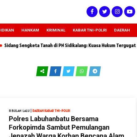
IDIKAN
HANKAM
KRIMINAL
KABAR TNI-POLRI
DAERAH
Sengketa Tanah di PN Sidikalang: Kuasa Hukum Tergugat Sebut Ke
8 BULAN LALU |
DAERAH
KABAR TNI-POLRI
Polres Labuhanbatu Bersama
Forkopimda Sambut Pemulangan
Jenazah Warga Korban Bencana Alam