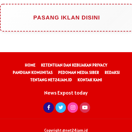
PASANG IKLAN DISINI
HOME
KETENTUAN DAN KEBIJAKAN PRIVACY
PANDUAN KOMUNITAS
PEDOMAN MEDIA SIBER
REDAKSI
TENTANG NET24JAM.ID
KONTAK KAMI
News Expost today
Copyright @net24jam.id