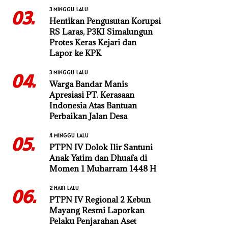
3 MINGGU LALU
03.
Hentikan Pengusutan Korupsi
RS Laras, P3KI Simalungun
Protes Keras Kejari dan
Lapor ke KPK
3 MINGGU LALU
04.
Warga Bandar Manis
Apresiasi PT. Kerasaan
Indonesia Atas Bantuan
Perbaikan Jalan Desa
4 MINGGU LALU
05.
PTPN IV Dolok Ilir Santuni
Anak Yatim dan Dhuafa di
Momen 1 Muharram 1448 H
2 HARI LALU
06.
PTPN IV Regional 2 Kebun
Mayang Resmi Laporkan
Pelaku Penjarahan Aset