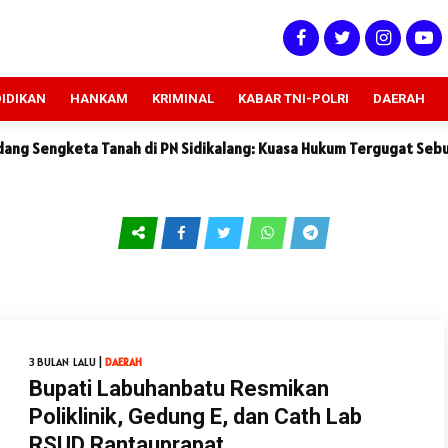
IDIKAN
HANKAM
KRIMINAL
KABAR TNI-POLRI
DAERAH
keta Tanah di PN Sidikalang: Kuasa Hukum Tergugat Sebut Keteran
3 BULAN LALU |
DAERAH
Bupati Labuhanbatu Resmikan
Poliklinik, Gedung E, dan Cath Lab
RSUD Rantauprapat