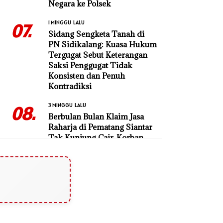
Negara ke Polsek
1 MINGGU LALU
07.
Sidang Sengketa Tanah di
PN Sidikalang: Kuasa Hukum
Tergugat Sebut Keterangan
Saksi Penggugat Tidak
Konsisten dan Penuh
Kontradiksi
3 MINGGU LALU
08.
Berbulan Bulan Klaim Jasa
Raharja di Pematang Siantar
Tak Kunjung Cair, Korban
Laka Resah
1 MINGGU LALU
09.
Diduga Serobot Hutan
Lindung, PT Tun Sewindu
Dilaporkan ke DLHK Sumut
2 MINGGU LALU