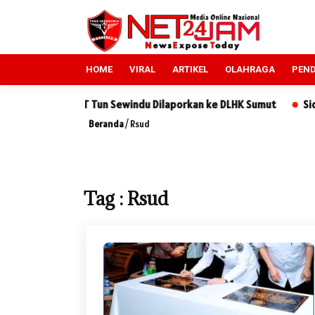
HOME
VIRAL
ARTIKEL
OLAHRAGA
PEND
ndung, PT Tun Sewindu Dilaporkan ke DLHK Sumut
Sidang Seng
Beranda
/
Rsud
Tag : Rsud