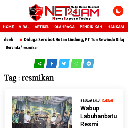
HOME
VIRAL
ARTIKEL
OLAHRAGA
PENDIDIKAN
HANKAM
sek
Diduga Serobot Hutan Lindung, PT Tun Sewindu Dilaporka
Beranda
/
resmikan
Tag : resmikan
8 BULAN LALU |
DAERAH
Wabup
Labuhanbatu
Resmi