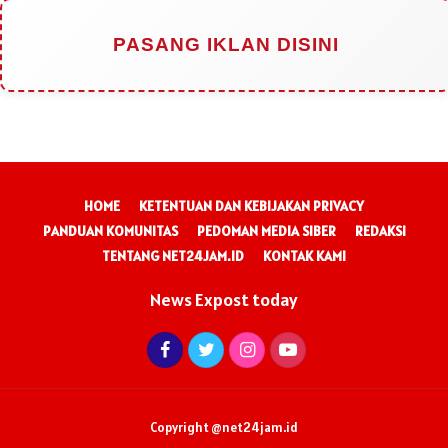
PASANG IKLAN DISINI
HOME
KETENTUAN DAN KEBIJAKAN PRIVACY
PANDUAN KOMUNITAS
PEDOMAN MEDIA SIBER
REDAKSI
TENTANG NET24JAM.ID
KONTAK KAMI
News Expost today
Copyright @net24jam.id