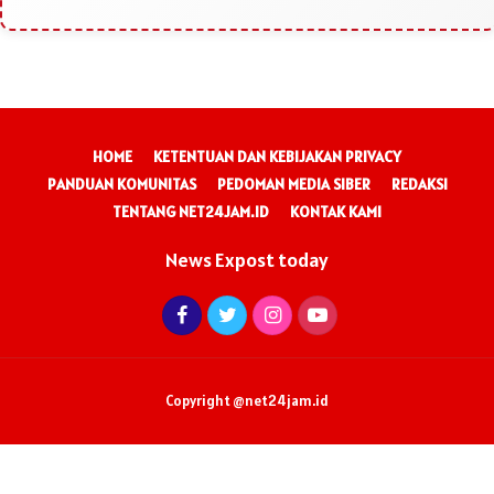
HOME
KETENTUAN DAN KEBIJAKAN PRIVACY
PANDUAN KOMUNITAS
PEDOMAN MEDIA SIBER
REDAKSI
TENTANG NET24JAM.ID
KONTAK KAMI
News Expost today
Copyright @net24jam.id