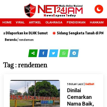
HOME
VIRAL
ARTIKEL
OLAHRAGA
PENDIDIKAN
HANKAM
Dilaporkan ke DLHK Sumut
Sidang Sengketa Tanah di PN Sidik
Beranda
/
rendemen
Tag : rendemen
5 BULAN LALU |
DAERAH
Dinilai
Cemarkan
Nama Baik,