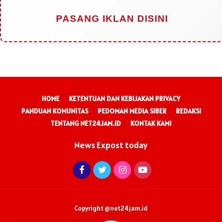
PASANG IKLAN DISINI
HOME
KETENTUAN DAN KEBIJAKAN PRIVACY
PANDUAN KOMUNITAS
PEDOMAN MEDIA SIBER
REDAKSI
TENTANG NET24JAM.ID
KONTAK KAMI
News Expost today
Copyright @net24jam.id