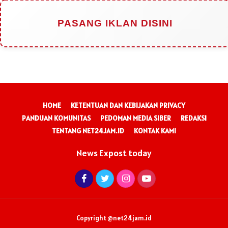
PASANG IKLAN DISINI
HOME
KETENTUAN DAN KEBIJAKAN PRIVACY
PANDUAN KOMUNITAS
PEDOMAN MEDIA SIBER
REDAKSI
TENTANG NET24JAM.ID
KONTAK KAMI
News Expost today
Copyright @net24jam.id