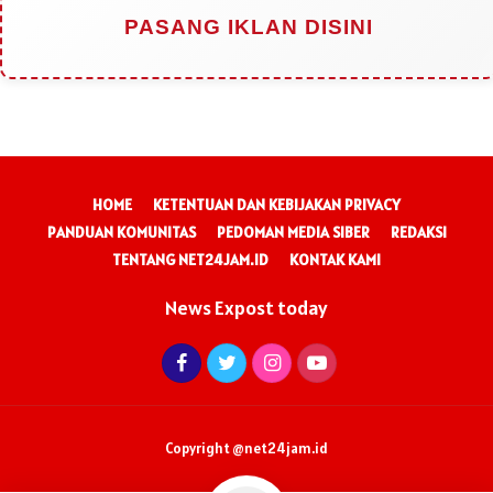
PASANG IKLAN DISINI
HOME
KETENTUAN DAN KEBIJAKAN PRIVACY
PANDUAN KOMUNITAS
PEDOMAN MEDIA SIBER
REDAKSI
TENTANG NET24JAM.ID
KONTAK KAMI
News Expost today
Copyright @net24jam.id